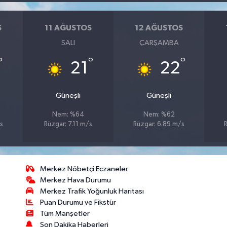
S
11 AĞUSTOS
12 AĞUSTOS
SALI
ÇARŞAMBA
°
°
°
21
22
Güneşli
Güneşli
Nem: %64
Nem: %62
s
Rüzgar: 7.11 m/s
Rüzgar: 6.89 m/s
Merkez Nöbetçi Eczaneler
Merkez Hava Durumu
Merkez Trafik Yoğunluk Haritası
Puan Durumu ve Fikstür
Tüm Manşetler
Son Dakika Haberleri