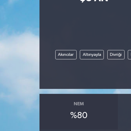
Siyasetçi
Spor
Tebrik
Akıncılar
Altınyayla
Divriği
Türkiye
NEM
%80