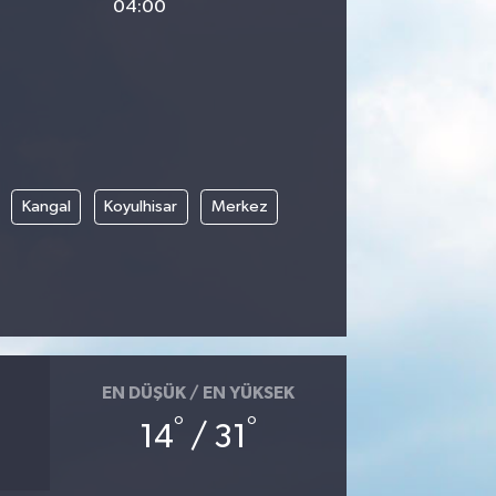
04:00
Kangal
Koyulhisar
Merkez
EN DÜŞÜK / EN YÜKSEK
°
°
14
/ 31