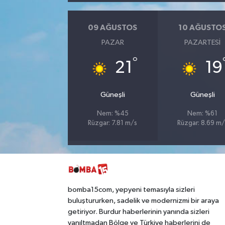
09 AĞUSTOS
10 AĞUSTO
PAZAR
PAZARTESI
°
21
19
Güneşli
Güneşli
Nem: %45
Nem: %61
Rüzgar: 7.81 m/s
Rüzgar: 8.69 m/
bomba15com, yepyeni temasıyla sizleri
buluştururken, sadelik ve modernizmi bir araya
getiriyor. Burdur haberlerinin yanında sizleri
yanıltmadan Bölge ve Türkiye haberlerini de