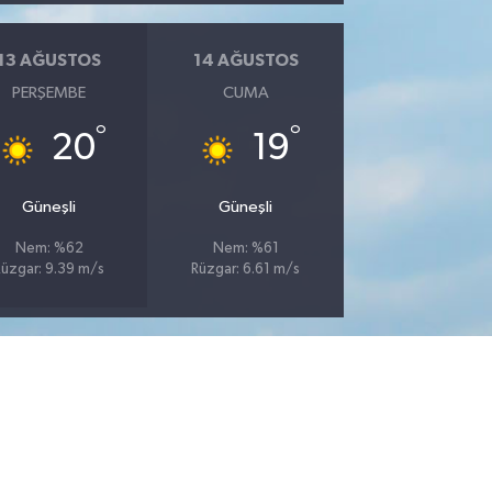
13 AĞUSTOS
14 AĞUSTOS
PERŞEMBE
CUMA
°
°
20
19
Güneşli
Güneşli
Nem: %62
Nem: %61
Rüzgar: 9.39 m/s
Rüzgar: 6.61 m/s