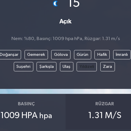
15
Açık
Nem: %80, Basınç: 1009 hpa hPa, Rüzgar: 1.31 m/s
Doğanşar
Gemerek
Gölova
Gürün
Hafik
İmranlı
Suşehri
Şarkışla
Ulaş
Yıldızeli
Zara
BASINÇ
RÜZGAR
1009 HPA
1.31 M/S
hpa