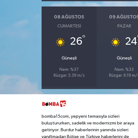
08 AĞUSTOS
09 AĞUSTO
CUMARTESI
PAZAR
°
26
24
Güneşli
Güneşli
Nem: %37
Nem: %33
Rüzgar: 5.39 m/s
Rüzgar: 6.19 m/
bomba15com, yepyeni temasıyla sizleri
buluştururken, sadelik ve modernizmi bir araya
getiriyor. Burdur haberlerinin yanında sizleri
yanıltmadan Bölge ve Türkiye haberlerini de