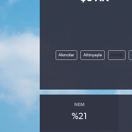
Siyasetçi
Spor
Tebrik
Akıncılar
Altınyayla
Divriği
Türkiye
NEM
%21