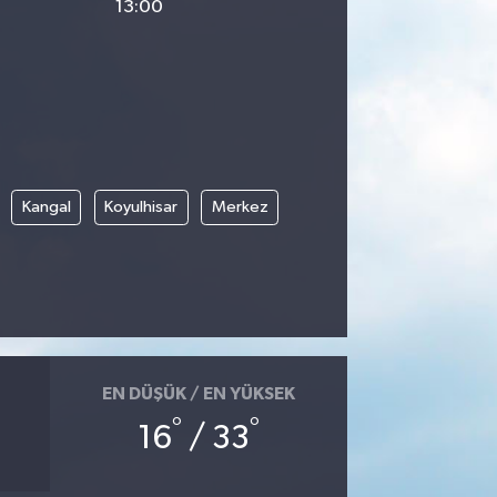
13:00
Kangal
Koyulhisar
Merkez
EN DÜŞÜK / EN YÜKSEK
°
°
16
/ 33