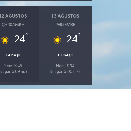
12 AĞUSTOS
13 AĞUSTOS
ÇARŞAMBA
PERŞEMBE
°
°
24
24
Güneşli
Güneşli
Nem: %49
Nem: %54
Rüzgar: 5.69 m/s
Rüzgar: 5.00 m/s