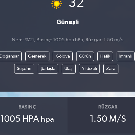
32
Güneşli
Nem: %21, Basınç: 1005 hpa hPa, Rüzgar: 1.50 m/s
Doğanşar
Gemerek
Gölova
Gürün
Hafik
İmranlı
Suşehri
Şarkışla
Ulaş
Yıldızeli
Zara
BASINÇ
RÜZGAR
1005 HPA
1.50 M/S
hpa