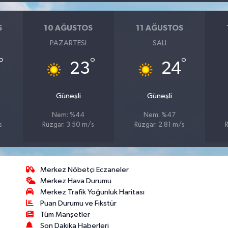
S
10 AĞUSTOS
11 AĞUSTOS
PAZARTESI
SALI
°
°
°
23
24
Güneşli
Güneşli
Nem: %44
Nem: %47
s
Rüzgar: 3.50 m/s
Rüzgar: 2.81 m/s
Merkez Nöbetçi Eczaneler
Merkez Hava Durumu
Merkez Trafik Yoğunluk Haritası
Puan Durumu ve Fikstür
Tüm Manşetler
Son Dakika Haberleri