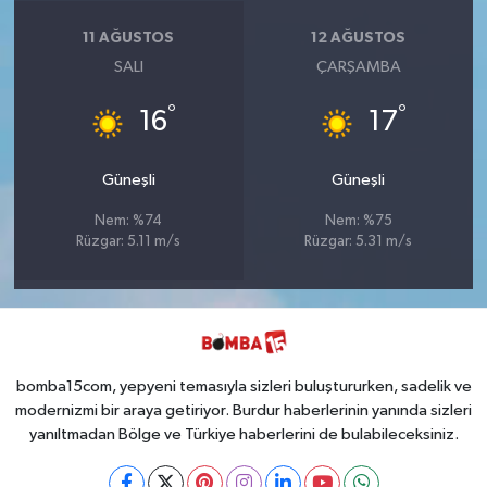
11 AĞUSTOS
12 AĞUSTOS
SALI
ÇARŞAMBA
°
°
16
17
Güneşli
Güneşli
Nem: %74
Nem: %75
Rüzgar: 5.11 m/s
Rüzgar: 5.31 m/s
bomba15com, yepyeni temasıyla sizleri buluştururken, sadelik ve
modernizmi bir araya getiriyor. Burdur haberlerinin yanında sizleri
yanıltmadan Bölge ve Türkiye haberlerini de bulabileceksiniz.