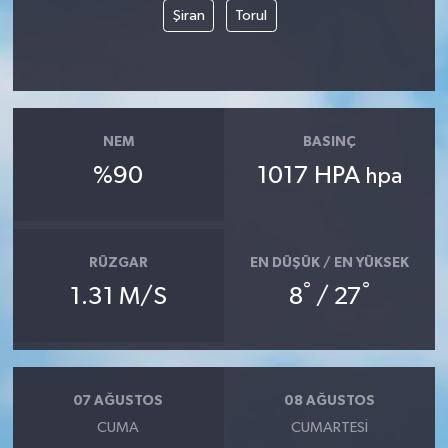
Şiran
Torul
NEM
BASINÇ
%90
1017 HPA
hpa
RÜZGAR
EN DÜŞÜK / EN YÜKSEK
°
°
1.31 M/S
8
/ 27
07 AĞUSTOS
08 AĞUSTOS
CUMA
CUMARTESI