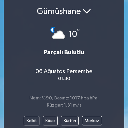
Gümüşhane
Siyasetçi
Spor
°
10
Tebrik
Parçalı Bulutlu
Türkiye
06 Ağustos Perşembe
01:30
Nem: %90, Basınç: 1017 hpa hPa,
Rüzgar: 1.31 m/s
Kelkit
Köse
Kürtün
Merkez