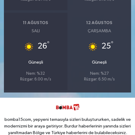
11 AĞUSTOS
12 AĞUSTOS
SALI
ÇARŞAMBA
°
°
26
25
Güneşli
Güneşli
Nem: %32
Nem: %27
Rüzgar: 6.00 m/s
Rüzgar: 6.50 m/s
bomba15com, yepyeni temasıyla sizleri buluştururken, sadelik ve
modernizmi bir araya getiriyor. Burdur haberlerinin yanında sizleri
yanıltmadan Bölge ve Türkiye haberlerini de bulabileceksiniz.