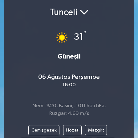
Tunceli
Siyasetçi
Spor
°
31
Tebrik
Güneşli
Türkiye
06 Ağustos Perşembe
16:00
Nem: %20, Basınç: 1011 hpa hPa,
Rüzgar: 4.69 m/s
Çemişgezek
Hozat
Mazgirt