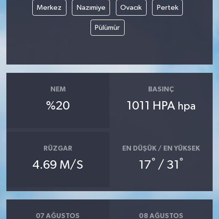
Merkez
Nazımiye
Ovacık
Pertek
Pülümür
NEM
BASINÇ
%20
1011 HPA
hpa
RÜZGAR
EN DÜŞÜK / EN YÜKSEK
°
°
4.69 M/S
17
/ 31
07 AĞUSTOS
08 AĞUSTOS