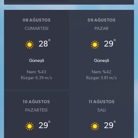
08 AĞUSTOS
09 AĞUSTOS
CUMARTESI
PAZAR
°
°
28
29
Güneşli
Güneşli
Nem: %43
Nem: %42
Rüzgar: 6.39 m/s
Rüzgar: 5.81 m/s
10 AĞUSTOS
11 AĞUSTOS
PAZARTESI
SALI
°
°
29
29