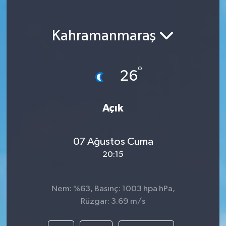
Siyasetçi
Kahramanmaraş
Spor
Tebrik
°
26
Türkiye
Açık
07 Ağustos Cuma
20:15
Nem: %63, Basınç: 1003 hpa hPa,
Rüzgar: 3.69 m/s