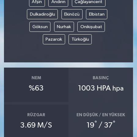
Afşin
Andırın
Çağlayancerit
Dulkadiroğlu
Ekinözü
Elbistan
Göksun
Nurhak
Onikişubat
Pazarcık
Türkoğlu
NEM
BASINÇ
%63
1003 HPA
hpa
RÜZGAR
EN DÜŞÜK / EN YÜKSEK
°
°
3.69 M/S
19
/ 37