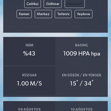
Çeltikçi
Gölhisar
Karamanlı
Kemer
Merkez
Tefenni
Yeşilova
NEM
BASINÇ
%43
1009 HPA
hpa
RÜZGAR
EN DÜŞÜK / EN YÜKSEK
°
°
1.00 M/S
15
/ 34
09 AĞUSTOS
10 AĞUSTOS