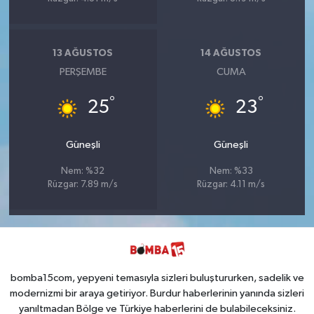
13 AĞUSTOS
14 AĞUSTOS
PERŞEMBE
CUMA
°
°
25
23
Güneşli
Güneşli
Nem: %32
Nem: %33
Rüzgar: 7.89 m/s
Rüzgar: 4.11 m/s
bomba15com, yepyeni temasıyla sizleri buluştururken, sadelik ve
modernizmi bir araya getiriyor. Burdur haberlerinin yanında sizleri
yanıltmadan Bölge ve Türkiye haberlerini de bulabileceksiniz.