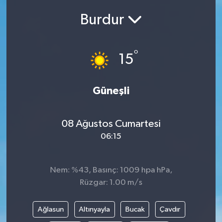
Burdur
Siyasetçi
Spor
°
15
Tebrik
Güneşli
Türkiye
08 Ağustos Cumartesi
06:15
Nem: %43, Basınç: 1009 hpa hPa,
Rüzgar: 1.00 m/s
Ağlasun
Altınyayla
Bucak
Çavdır