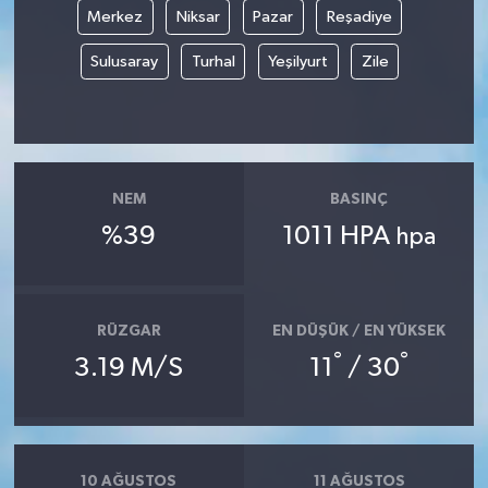
Merkez
Niksar
Pazar
Reşadiye
Sulusaray
Turhal
Yeşilyurt
Zile
NEM
BASINÇ
%39
1011 HPA
hpa
RÜZGAR
EN DÜŞÜK / EN YÜKSEK
°
°
3.19 M/S
11
/ 30
10 AĞUSTOS
11 AĞUSTOS