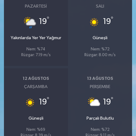
PAZARTESI
SALI
°
°
19
19
Yakınlarda Yer Yer Yağmur
Güneşli
Nem: %74
Nem: %72
Rüzgar: 7.19 m/s
Rüzgar: 8.00 m/s
12 AĞUSTOS
13 AĞUSTOS
ÇARŞAMBA
PERŞEMBE
°
°
19
19
Güneşli
Parçalı Bulutlu
Nem: %69
Nem: %72
Rüzgar: 8.39 m/s
Rüzgar: 9.11 m/s