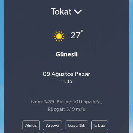
Tokat
Siyasetçi
Spor
°
27
Tebrik
Güneşli
Türkiye
09 Ağustos Pazar
11:45
Nem: %39, Basınç: 1011 hpa hPa,
Rüzgar: 3.19 m/s
Almus
Artova
Başçiftlik
Erbaa