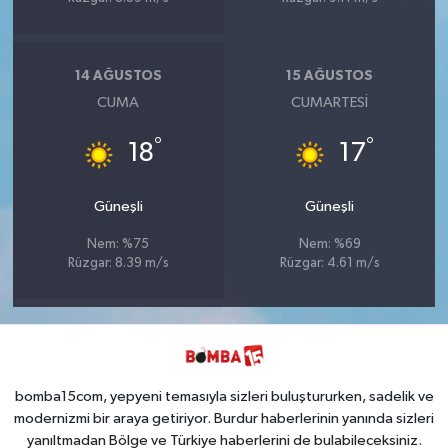
14 AĞUSTOS
15 AĞUSTOS
CUMA
CUMARTESI
°
°
18
17
Güneşli
Güneşli
Nem: %75
Nem: %69
Rüzgar: 8.39 m/s
Rüzgar: 4.61 m/s
bomba15com, yepyeni temasıyla sizleri buluştururken, sadelik ve
modernizmi bir araya getiriyor. Burdur haberlerinin yanında sizleri
yanıltmadan Bölge ve Türkiye haberlerini de bulabileceksiniz.