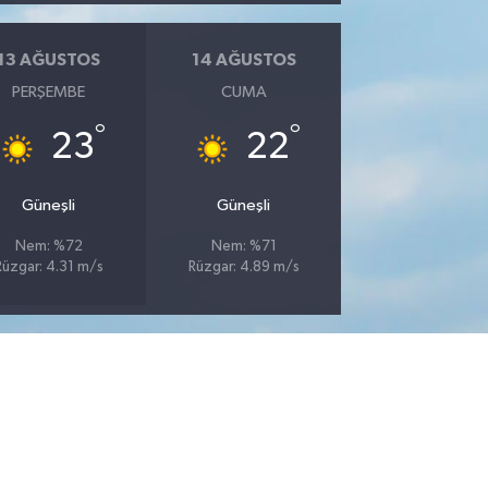
13 AĞUSTOS
14 AĞUSTOS
PERŞEMBE
CUMA
°
°
23
22
Güneşli
Güneşli
Nem: %72
Nem: %71
Rüzgar: 4.31 m/s
Rüzgar: 4.89 m/s