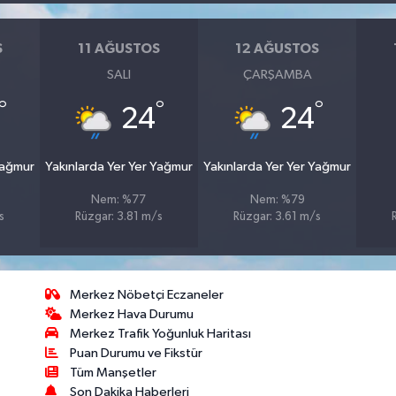
S
11 AĞUSTOS
12 AĞUSTOS
SALI
ÇARŞAMBA
°
°
°
24
24
Yağmur
Yakınlarda Yer Yer Yağmur
Yakınlarda Yer Yer Yağmur
Nem: %77
Nem: %79
s
Rüzgar: 3.81 m/s
Rüzgar: 3.61 m/s
Merkez Nöbetçi Eczaneler
Merkez Hava Durumu
Merkez Trafik Yoğunluk Haritası
Puan Durumu ve Fikstür
Tüm Manşetler
Son Dakika Haberleri