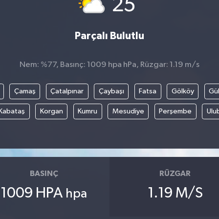
25
Parçalı Bulutlu
Nem: %77, Basınç: 1009 hpa hPa, Rüzgar: 1.19 m/s
Çamaş
Çatalpınar
Çaybaşı
Fatsa
Gölköy
Gül
Kabataş
Korgan
Kumru
Mesudiye
Perşembe
Ulu
BASINÇ
RÜZGAR
1009 HPA
1.19 M/S
hpa