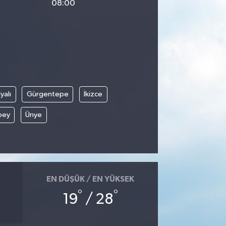
08:00
yalı
Gürgentepe
İkizce
bey
Ünye
EN DÜŞÜK / EN YÜKSEK
°
°
19
/ 28