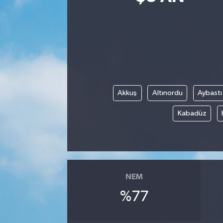
Siyasetçi
Spor
Tebrik
Akkuş
Altınordu
Aybastı
Türkiye
Kabadüz
NEM
%77