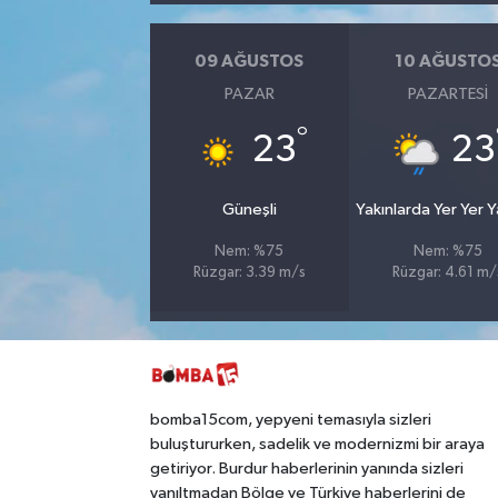
09 AĞUSTOS
10 AĞUSTO
PAZAR
PAZARTESI
°
23
23
Güneşli
Yakınlarda Yer Yer 
Nem: %75
Nem: %75
Rüzgar: 3.39 m/s
Rüzgar: 4.61 m/
bomba15com, yepyeni temasıyla sizleri
buluştururken, sadelik ve modernizmi bir araya
getiriyor. Burdur haberlerinin yanında sizleri
yanıltmadan Bölge ve Türkiye haberlerini de