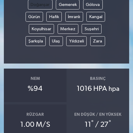
Doğanşar
Gemerek
Gölova
Gürün
Hafik
İmranlı
Kangal
Koyulhisar
Merkez
Suşehri
Şarkışla
Ulaş
Yıldızeli
Zara
NEM
BASINÇ
%94
1016 HPA
hpa
RÜZGAR
EN DÜŞÜK / EN YÜKSEK
°
°
1.00 M/S
11
/ 27