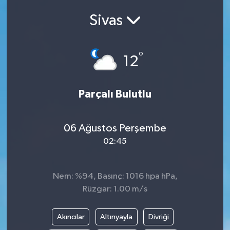
Sivas
Siyasetçi
Spor
°
12
Tebrik
Parçalı Bulutlu
Türkiye
06 Ağustos Perşembe
02:45
Nem: %94, Basınç: 1016 hpa hPa,
Rüzgar: 1.00 m/s
Akıncılar
Altınyayla
Divriği