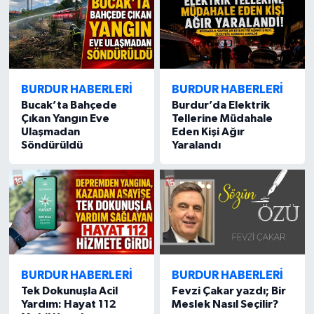
BURDUR HABERLERİ
BURDUR HABERLERİ
Bucak’ta Bahçede
Burdur’da Elektrik
Çıkan Yangın Eve
Tellerine Müdahale
Ulaşmadan
Eden Kişi Ağır
Söndürüldü
Yaralandı
BURDUR HABERLERİ
BURDUR HABERLERİ
Tek Dokunuşla Acil
Fevzi Çakar yazdı; Bir
Yardım: Hayat 112
Meslek Nasıl Seçilir?