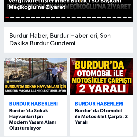
Vergi Müfettişlerinden Bucak TSO Başkanı
Meçikoğlu’na Ziyaret
Siyasetçi
1
2
3
4
5
6
7
8
9
10
11
12
13
14
15
16
17
18
19
20
21
22
23
24
25
Spor
Burdur Haber, Burdur Haberleri, Son
Tebrik
Dakika Burdur Gündemi
Türkiye
BURDUR HABERLERİ
BURDUR HABERLERİ
Burdur’da Sokak
Burdur’da Otomobil
Hayvanları İçin
ile Motosiklet Çarptı: 2
Modern Yaşam Alanı
Yaralı
Oluşturuluyor