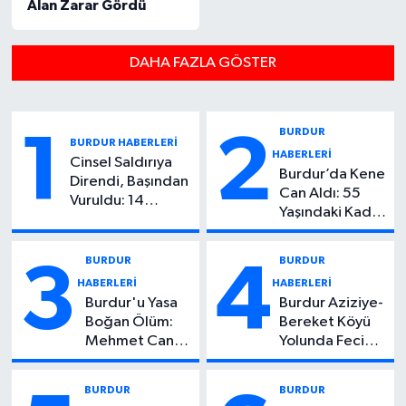
Alan Zarar Gördü
DAHA FAZLA GÖSTER
BURDUR
1
2
BURDUR HABERLERİ
HABERLERİ
Cinsel Saldırıya
Burdur’da Kene
Direndi, Başından
Can Aldı: 55
Vuruldu: 14
Yaşındaki Kadın
Yaşındaki
Hayatını
Çocuktan Kötü
Kaybetti
Haber!
BURDUR
BURDUR
3
4
HABERLERİ
HABERLERİ
Burdur'u Yasa
Burdur Aziziye-
Boğan Ölüm:
Bereket Köyü
Mehmet Can
Yolunda Feci
Atıcı Genç
Kaza: 1 Ölü, 2
Yaşta Yaşamını
Yaralı
BURDUR
BURDUR
Yitirdi