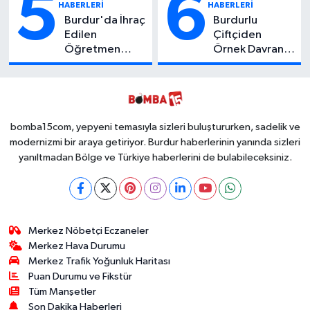
5
6
HABERLERİ
HABERLERİ
Burdur'da İhraç
Burdurlu
Edilen
Çiftçiden
Öğretmen
Örnek Davranış:
Zehir Taciri
Ziyan Olmasın
Çıktı: Binlerce
Diye Ücretsiz
Kullanımlık
Yaptı! İsteyen
Zehir Ele
İstediği Kadar
Geçirildi!
Toplayabilecek
bomba15com, yepyeni temasıyla sizleri buluştururken, sadelik ve
modernizmi bir araya getiriyor. Burdur haberlerinin yanında sizleri
yanıltmadan Bölge ve Türkiye haberlerini de bulabileceksiniz.
Merkez Nöbetçi Eczaneler
Merkez Hava Durumu
Merkez Trafik Yoğunluk Haritası
Puan Durumu ve Fikstür
Tüm Manşetler
Son Dakika Haberleri