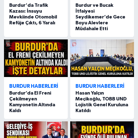
Burdur'da Trafik
Burdur ve Bucak
Kazası: İnsuyu
İtfaiyesi
Mevkiinde Otomobil
Seydikemer’de Gece
Refüje Çıktı, 6 Yaralı
Boyu Alevlere
Müdahale Etti
BURDUR HABERLERİ
BURDUR HABERLERİ
Burdur’da El Freni
Hasan Yalçın
Çekilmeyen
Meçikoğlu, TOBB UND
Kamyonetin Altında
Lojistik Genel Kuruluna
Kaldı
Katıldı