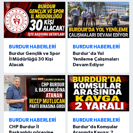
BURDUR HABERLERİ
BURDUR HABERLERİ
Burdur Gençlik ve Spor
Burdur'da Yol
İl Müdürlüğü 30 Kişi
Yenileme Çalışmaları
Alacak
Devam Ediyor
BURDUR HABERLERİ
BURDUR HABERLERİ
CHP Burdur İl
Burdur’da Komşular
Başkanlığı görevine
Arasında Kavga: 2