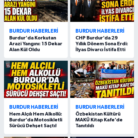
BURDUR HABERLERİ
BURDUR HABERLERİ
Burdur'da Korkutan
CHP Burdur’da 29
Arazi Yangını: 15 Dekar
Yıllık Dönem Sona Erdi:
Alan Kül Oldu
İlyas Divarcı İstifa Etti
BURDUR HABERLERİ
BURDUR HABERLERİ
Hem Alçılı Hem Alkollü:
Özbekistan Kültürü
Burdur’da Motosikletli
MAKÜ Kitap Kafe’de
Sürücü Dehşet Saçtı!
Tanıtıldı