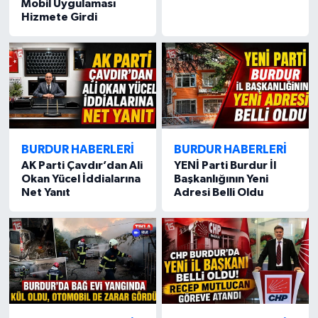
Mobil Uygulaması
Hizmete Girdi
BURDUR HABERLERİ
BURDUR HABERLERİ
AK Parti Çavdır’dan Ali
YENİ Parti Burdur İl
Okan Yücel İddialarına
Başkanlığının Yeni
Net Yanıt
Adresi Belli Oldu