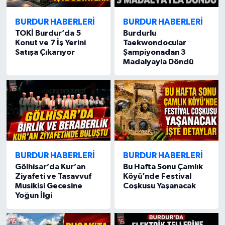
BURDUR HABERLERİ
BURDUR HABERLERİ
TOKİ Burdur’da 5
Burdurlu
Konut ve 7 İş Yerini
Taekwondocular
Satışa Çıkarıyor
Şampiyonadan 3
Madalyayla Döndü
BURDUR HABERLERİ
BURDUR HABERLERİ
Gölhisar’da Kur’an
Bu Hafta Sonu Çamlık
Ziyafeti ve Tasavvuf
Köyü’nde Festival
Musikisi Gecesine
Coşkusu Yaşanacak
Yoğun İlgi