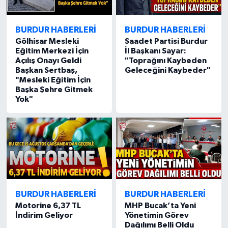
BURDUR HABERLERİ
BURDUR HABERLERİ
Gölhisar Mesleki
Saadet Partisi Burdur
Eğitim Merkezi İçin
İl Başkanı Sayar:
Açılış Onayı Geldi
"Toprağını Kaybeden
Başkan Sertbaş,
Geleceğini Kaybeder"
"Mesleki Eğitim İçin
Başka Şehre Gitmek
Yok"
BURDUR HABERLERİ
BURDUR HABERLERİ
Motorine 6,37 TL
MHP Bucak’ta Yeni
İndirim Geliyor
Yönetimin Görev
Dağılımı Belli Oldu