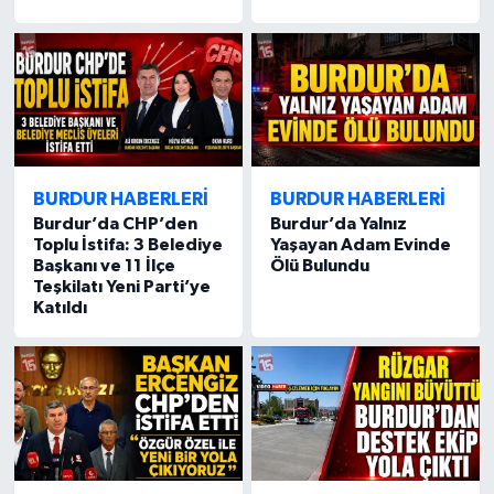
BURDUR HABERLERİ
BURDUR HABERLERİ
Burdur’da CHP’den
Burdur’da Yalnız
Toplu İstifa: 3 Belediye
Yaşayan Adam Evinde
Başkanı ve 11 İlçe
Ölü Bulundu
Teşkilatı Yeni Parti’ye
Katıldı