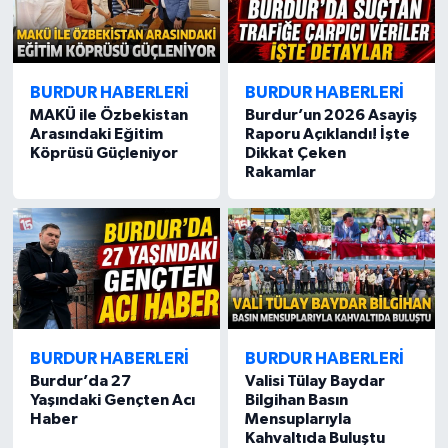
BURDUR HABERLERİ
BURDUR HABERLERİ
MAKÜ ile Özbekistan
Burdur’un 2026 Asayiş
Arasındaki Eğitim
Raporu Açıklandı! İşte
Köprüsü Güçleniyor
Dikkat Çeken
Rakamlar
BURDUR HABERLERİ
BURDUR HABERLERİ
Burdur’da 27
Valisi Tülay Baydar
Yaşındaki Gençten Acı
Bilgihan Basın
Haber
Mensuplarıyla
Kahvaltıda Buluştu