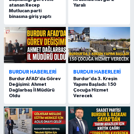
atanan Recep
Yaralı
Mutlucan parti
binasına giriş yaptı
BURDUR HABERLERİ
BURDUR HABERLERİ
Burdur AFAD’da Görev
Burdur’da 3. Kreşin
Değişimi: Ahmet
Yapımı Başladı: 150
Dağlarbaş İl Müdürü
Çocuğa Hizmet
Oldu
Verecek