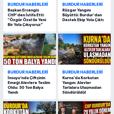
BURDUR HABERLERİ
BURDUR HABERLERİ
Başkan Ercengiz
Rüzgar Yangını
CHP’den İstifa Etti:
Büyüttü: Burdur’dan
"Özgür Özel ile Yeni
Destek Ekip Yola Çıktı
Bir Yola Çıkıyoruz”
BURDUR HABERLERİ
BURDUR HABERLERİ
İnsuyu’nda Çiftçinin
Kurna’da Korkutan
Emeği Alevlere Teslim
Yangın: Alevler
Oldu: 50 Ton Balya
Tarlalara Ulaşmadan
Yandı
Söndürüldü!