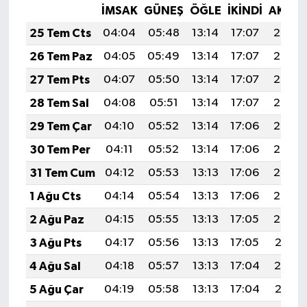
İMSAK
GÜNEŞ
ÖĞLE
İKINDI
AKŞA
25 Tem Cts
04:04
05:48
13:14
17:07
20:29
26 Tem Paz
04:05
05:49
13:14
17:07
20:28
27 Tem Pts
04:07
05:50
13:14
17:07
20:27
28 Tem Sal
04:08
05:51
13:14
17:07
20:27
29 Tem Çar
04:10
05:52
13:14
17:06
20:26
30 Tem Per
04:11
05:52
13:14
17:06
20:25
31 Tem Cum
04:12
05:53
13:13
17:06
20:24
1 Ağu Cts
04:14
05:54
13:13
17:06
20:23
2 Ağu Paz
04:15
05:55
13:13
17:05
20:22
3 Ağu Pts
04:17
05:56
13:13
17:05
20:21
4 Ağu Sal
04:18
05:57
13:13
17:04
20:19
5 Ağu Çar
04:19
05:58
13:13
17:04
20:18