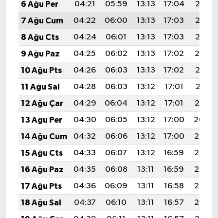
6 Ağu Per
04:21
05:59
13:13
17:04
20:17
7 Ağu Cum
04:22
06:00
13:13
17:03
20:16
8 Ağu Cts
04:24
06:01
13:13
17:03
20:15
9 Ağu Paz
04:25
06:02
13:13
17:02
20:14
10 Ağu Pts
04:26
06:03
13:13
17:02
20:13
11 Ağu Sal
04:28
06:03
13:12
17:01
20:11
12 Ağu Çar
04:29
06:04
13:12
17:01
20:10
13 Ağu Per
04:30
06:05
13:12
17:00
20:09
14 Ağu Cum
04:32
06:06
13:12
17:00
20:07
15 Ağu Cts
04:33
06:07
13:12
16:59
20:06
16 Ağu Paz
04:35
06:08
13:11
16:59
20:05
17 Ağu Pts
04:36
06:09
13:11
16:58
20:03
18 Ağu Sal
04:37
06:10
13:11
16:57
20:02