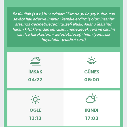
Siyasetçi
Resûlullah (s.a.v.) buyurdular: "Kimde şu üç şey bulunursa
sevâbı hak eder ve imanını kemâle erdirmiş olur: İnsanlar
Spor
arasında geçinebileceği (güzel) ahlâk, Allâhü Teâlâ'nın
haram kıldıklarından kendisini menedecek verâ ve cahilin
cahilce hareketlerini defedebileceği hilim (yumuşak
Tebrik
huyluluk)." (Hadis-i şerif)
Türkiye
İMSAK
GÜNEŞ
04:22
06:00
ÖĞLE
İKINDI
13:13
17:03