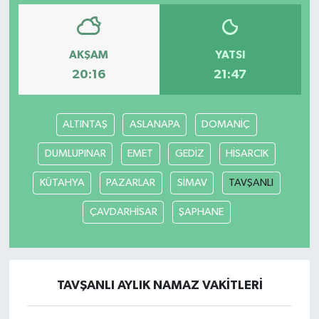
AKŞAM
YATSI
20:16
21:47
ALTINTAŞ
ASLANAPA
DOMANİÇ
DUMLUPINAR
EMET
GEDİZ
HİSARCIK
KÜTAHYA
PAZARLAR
SİMAV
TAVŞANLI
ÇAVDARHİSAR
ŞAPHANE
TAVŞANLI AYLIK NAMAZ VAKITLERI