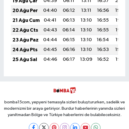
19 Ağu Çar
04:39
06:11
13:11
16:57
20:01
20 Ağu Per
04:40
06:12
13:11
16:56
19:59
21 Ağu Cum
04:41
06:13
13:10
16:55
19:58
22 Ağu Cts
04:43
06:14
13:10
16:55
19:56
23 Ağu Paz
04:44
06:15
13:10
16:54
19:55
24 Ağu Pts
04:45
06:16
13:10
16:53
19:54
25 Ağu Sal
04:46
06:17
13:09
16:52
19:52
bomba15com, yepyeni temasıyla sizleri buluştururken, sadelik ve
modernizmi bir araya getiriyor. Burdur haberlerinin yanında sizleri
yanıltmadan Bölge ve Türkiye haberlerini de bulabileceksiniz.