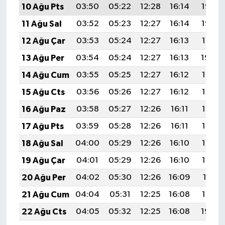
10 Ağu Pts
03:50
05:22
12:28
16:14
19:23
11 Ağu Sal
03:52
05:23
12:27
16:14
19:22
12 Ağu Çar
03:53
05:24
12:27
16:13
19:21
13 Ağu Per
03:54
05:24
12:27
16:13
19:20
14 Ağu Cum
03:55
05:25
12:27
16:12
19:18
15 Ağu Cts
03:56
05:26
12:27
16:12
19:17
16 Ağu Paz
03:58
05:27
12:26
16:11
19:16
17 Ağu Pts
03:59
05:28
12:26
16:11
19:15
18 Ağu Sal
04:00
05:29
12:26
16:10
19:13
19 Ağu Çar
04:01
05:29
12:26
16:10
19:12
20 Ağu Per
04:02
05:30
12:26
16:09
19:11
21 Ağu Cum
04:04
05:31
12:25
16:08
19:10
22 Ağu Cts
04:05
05:32
12:25
16:08
19:08