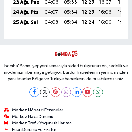
23 Ağu Paz
04:06
05:33
12:25
16:07
19:07
24 Ağu Pts
04:07
05:34
12:25
16:06
19:06
25 Ağu Sal
04:08
05:34
12:24
16:06
19:04
bomba15com, yepyeni temasıyla sizleri buluştururken, sadelik ve
modernizmi bir araya getiriyor. Burdur haberlerinin yanında sizleri
yanıltmadan Bölge ve Türkiye haberlerini de bulabileceksiniz.
Merkez Nöbetçi Eczaneler
Merkez Hava Durumu
Merkez Trafik Yoğunluk Haritası
Puan Durumu ve Fikstür