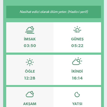
Siyasetçi
Nasihat edici olarak ölüm yeter. (Hadis-i şerif)
Spor
Tebrik
İMSAK
GÜNEŞ
Türkiye
03:50
05:22
ÖĞLE
İKINDI
12:28
16:14
AKŞAM
YATSI