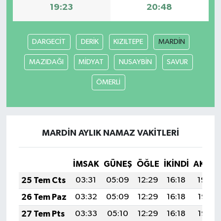
19:23
20:48
DARGECİT
DERİK
KIZILTEPE
MARDİN
MAZIDAĞI
MİDYAT
NUSAYBİN
SAVUR
ÖMERLİ
MARDİN AYLIK NAMAZ VAKITLERI
İMSAK
GÜNEŞ
ÖĞLE
İKINDI
AKŞA
25 Tem Cts
03:31
05:09
12:29
16:18
19:39
26 Tem Paz
03:32
05:09
12:29
16:18
19:38
27 Tem Pts
03:33
05:10
12:29
16:18
19:37