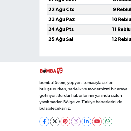
22 Ağu Cts
9 Rebiu
23 Ağu Paz
10 Rebi
24 Ağu Pts
11 Rebi
25 Ağu Sal
12 Rebi
bomba15com, yepyeni temasıyla sizleri
buluştururken, sadelik ve modernizmi bir araya
getiriyor. Burdur haberlerinin yanında sizleri
yanıltmadan Bölge ve Türkiye haberlerini de
bulabileceksiniz.