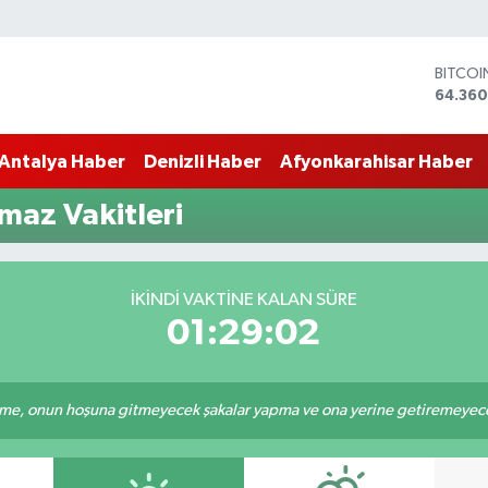
BITCO
64.360
DOLAR
47,70
Antalya Haber
Denizli Haber
Afyonkarahisar Haber
EURO
55,02
STERLİ
az Vakitleri
64,189
GRAM 
6574.8
BİST10
İKINDI VAKTINE KALAN SÜRE
13.887
01:29:01
e, onun hoşuna gitmeyecek şakalar yapma ve ona yerine getiremeyeceği