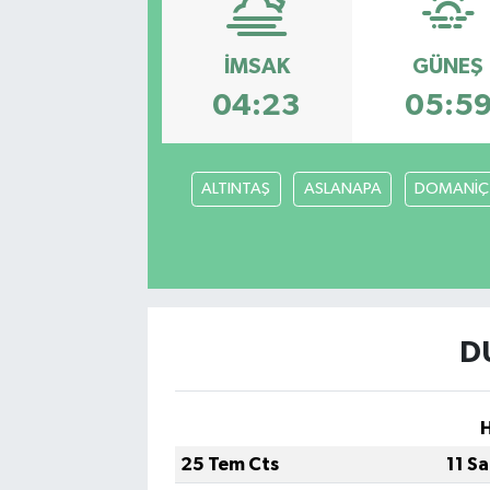
Siyasetçi
İMSAK
GÜNEŞ
Spor
04:23
05:5
Tebrik
ALTINTAŞ
ASLANAPA
DOMANİÇ
Türkiye
D
25 Tem Cts
11 S