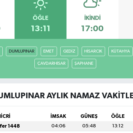
ÖĞLE
İKINDI
9
13:11
17:00
DUMLUPINAR
EMET
GEDİZ
HİSARCIK
KÜTAHYA
ÇAVDARHİSAR
ŞAPHANE
UMLUPINAR AYLIK NAMAZ VAKITLE
HİCRİ
İMSAK
GÜNEŞ
ÖĞLE
afer 1448
04:06
05:48
13:12