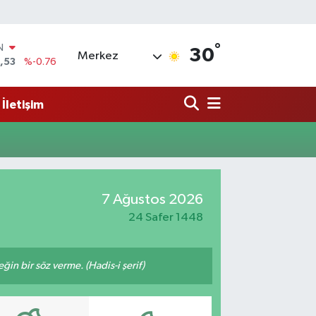
°
IN
30
Merkez
,53
%-0.76
69
%0.17
İletişim
65
%0.01
N
7
%0.02
ALTIN
1
%1.44
0
7 Ağustos 2026
%64
24 Safer 1448
n bir söz verme. (Hadis-i şerif)