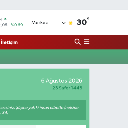
°
IN
30
Merkez
2,05
%0.69
R
86
%0.06
İletişim
00
%0.1
N
38
%0.21
ALTIN
4
%0.32
0
6 Ağustos 2026
%48
23 Safer 1448
mezsiniz. Şüphe yok ki insan elbette (nefsine
, 34)