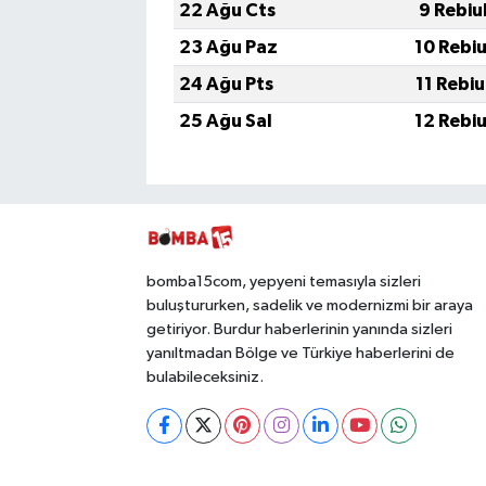
22 Ağu Cts
9 Rebiu
23 Ağu Paz
10 Rebi
24 Ağu Pts
11 Rebi
25 Ağu Sal
12 Rebi
bomba15com, yepyeni temasıyla sizleri
buluştururken, sadelik ve modernizmi bir araya
getiriyor. Burdur haberlerinin yanında sizleri
yanıltmadan Bölge ve Türkiye haberlerini de
bulabileceksiniz.