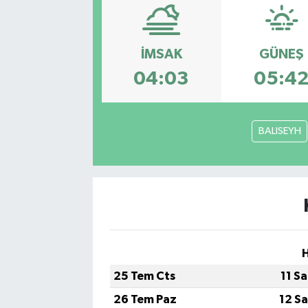
Siyasetçi
İMSAK
GÜNEŞ
Spor
04:03
05:4
Tebrik
Türkiye
BALISEYH
25 Tem Cts
11 S
26 Tem Paz
12 S