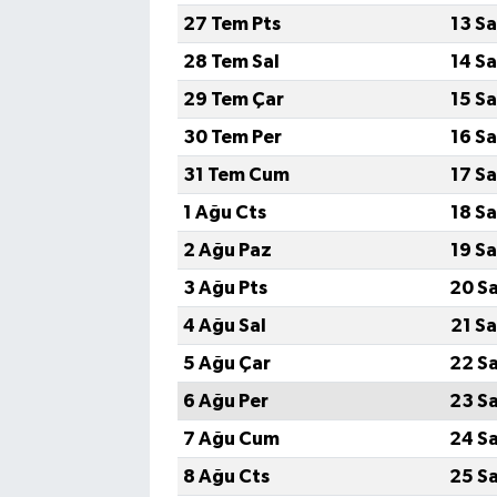
27 Tem Pts
13 S
28 Tem Sal
14 S
29 Tem Çar
15 S
30 Tem Per
16 S
31 Tem Cum
17 S
1 Ağu Cts
18 S
2 Ağu Paz
19 S
3 Ağu Pts
20 S
4 Ağu Sal
21 S
5 Ağu Çar
22 S
6 Ağu Per
23 S
7 Ağu Cum
24 S
8 Ağu Cts
25 S