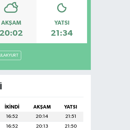
AKŞAM
YATSI
20:02
21:34
ULAKYURT
I
İKINDI
AKŞAM
YATSI
16:52
20:14
21:51
16:52
20:13
21:50