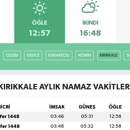
ÖĞLE
İKINDI
2
12:57
16:48
CELEBI
DELICE
KARAKECILI
KESKİN
KIRIKKALE
S
KIRIKKALE AYLIK NAMAZ VAKITLER
HİCRİ
İMSAK
GÜNEŞ
ÖĞLE
afer 1448
03:46
05:31
12:58
afer 1448
03:48
05:32
12:58