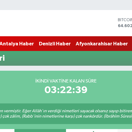
BITCO
64.60
DOLA
47,59
Antalya Haber
Denizli Haber
Afyonkarahisar Haber
EURO
55,07
STERLİ
ri
64,24
GRAM 
6513.9
BİST10
İKINDI VAKTINE KALAN SÜRE
13.768
03:22:38
en vermiştir. Eğer Allâh'ın verdiği nimetleri sayacak olsanız sayıp bitire
ı) çok zâlim, (Rabb'inin nimetlerine karşı) çok nankördür. (İbrâhîm Sûresi