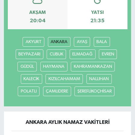
AKŞAM
YATSI
20:04
21:35
AKYURT
ANKARA
AYAŞ
BALA
BEYPAZARI
CUBUK
ELMADAĞ
EVREN
GÜDÜL
HAYMANA
KAHRAMANKAZAN
KALECİK
KIZILCAHAMAM
NALLIHAN
POLATLI
ÇAMLIDERE
ŞEREFLİKOÇHİSAR
ANKARA AYLIK NAMAZ VAKITLERI