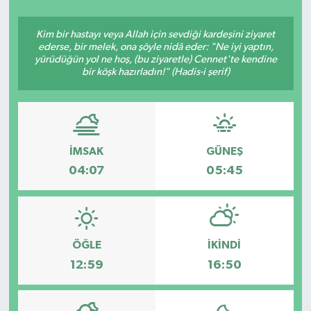
Siyasetçi
Kim bir hastayı veya Allah için sevdiği kardeşini ziyaret
ederse, bir melek, ona şöyle nidâ eder: "Ne iyi yaptın,
Spor
yürüdüğün yol ne hoş, (bu ziyaretle) Cennet'te kendine
bir köşk hazırladın!" (Hadis-i şerif)
Tebrik
Türkiye
İMSAK
GÜNEŞ
04:07
05:45
ÖĞLE
İKINDI
12:59
16:50