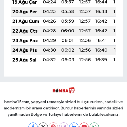
19 Ağu Çar
04:24
05:57
12:57
16:44
19:48
20 Ağu Per
04:25
05:58
12:57
16:43
19:46
21 Ağu Cum
04:26
05:59
12:57
16:42
19:45
22 Ağu Cts
04:28
06:00
12:57
16:42
19:44
23 Ağu Paz
04:29
06:01
12:56
16:41
19:42
24 Ağu Pts
04:30
06:02
12:56
16:40
19:41
25 Ağu Sal
04:32
06:03
12:56
16:39
19:39
bomba15com, yepyeni temasıyla sizleri buluştururken, sadelik ve
modernizmi bir araya getiriyor. Burdur haberlerinin yanında sizleri
yanıltmadan Bölge ve Türkiye haberlerini de bulabileceksiniz.