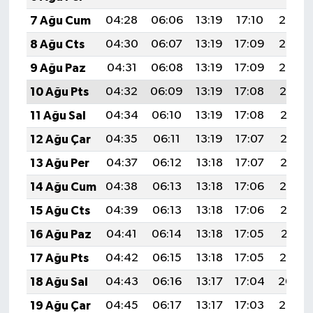
7 Ağu Cum
04:28
06:06
13:19
17:10
20:23
8 Ağu Cts
04:30
06:07
13:19
17:09
20:22
9 Ağu Paz
04:31
06:08
13:19
17:09
20:20
10 Ağu Pts
04:32
06:09
13:19
17:08
20:19
11 Ağu Sal
04:34
06:10
13:19
17:08
20:18
12 Ağu Çar
04:35
06:11
13:19
17:07
20:17
13 Ağu Per
04:37
06:12
13:18
17:07
20:15
14 Ağu Cum
04:38
06:13
13:18
17:06
20:14
15 Ağu Cts
04:39
06:13
13:18
17:06
20:13
16 Ağu Paz
04:41
06:14
13:18
17:05
20:11
17 Ağu Pts
04:42
06:15
13:18
17:05
20:10
18 Ağu Sal
04:43
06:16
13:17
17:04
20:09
19 Ağu Çar
04:45
06:17
13:17
17:03
20:07