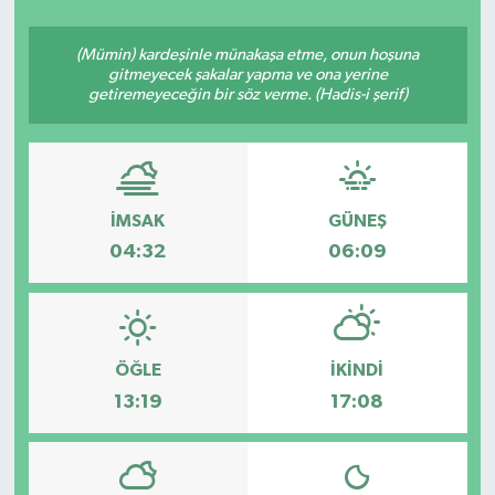
Siyasetçi
(Mümin) kardeşinle münakaşa etme, onun hoşuna
gitmeyecek şakalar yapma ve ona yerine
Spor
getiremeyeceğin bir söz verme. (Hadis-i şerif)
Tebrik
Türkiye
İMSAK
GÜNEŞ
04:32
06:09
ÖĞLE
İKINDI
13:19
17:08