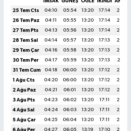
İMSAK
GÜNEŞ
ÖĞLE
İKINDI
AKŞA
25 Tem Cts
04:10
05:54
13:20
17:14
20:36
26 Tem Paz
04:11
05:55
13:20
17:14
20:35
27 Tem Pts
04:13
05:56
13:20
17:14
20:34
28 Tem Sal
04:14
05:57
13:20
17:13
20:33
29 Tem Çar
04:16
05:58
13:20
17:13
20:32
30 Tem Per
04:17
05:59
13:20
17:13
20:31
31 Tem Cum
04:18
06:00
13:20
17:12
20:30
1 Ağu Cts
04:20
06:00
13:20
17:12
20:29
2 Ağu Paz
04:21
06:01
13:20
17:12
20:28
3 Ağu Pts
04:23
06:02
13:20
17:11
20:27
4 Ağu Sal
04:24
06:03
13:20
17:11
20:26
5 Ağu Çar
04:25
06:04
13:20
17:11
20:25
6 Ağu Per
04:27
06:05
13:19
17:10
20:24