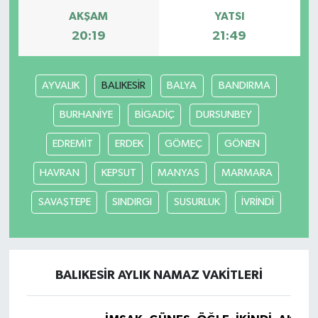
AKŞAM
YATSI
20:19
21:49
AYVALIK
BALIKESİR
BALYA
BANDIRMA
BURHANİYE
BİGADİÇ
DURSUNBEY
EDREMİT
ERDEK
GÖMEÇ
GÖNEN
HAVRAN
KEPSUT
MANYAS
MARMARA
SAVAŞTEPE
SINDIRGI
SUSURLUK
İVRİNDİ
BALIKESİR AYLIK NAMAZ VAKITLERI