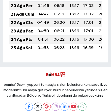
20 Ağu Per
04:46
06:18
13:17
17:03
20:06
21 Ağu Cum
04:47
06:19
13:17
17:02
20:04
22 Ağu Cts
04:49
06:20
13:17
17:01
20:03
23 Ağu Paz
04:50
06:21
13:16
17:01
20:02
24 Ağu Pts
04:51
06:22
13:16
17:00
20:00
25 Ağu Sal
04:53
06:23
13:16
16:59
19:59
bomba15com, yepyeni temasıyla sizleri buluştururken, sadelik ve
modernizmi bir araya getiriyor. Burdur haberlerinin yanında sizleri
yanıltmadan Bölge ve Türkiye haberlerini de bulabileceksiniz.