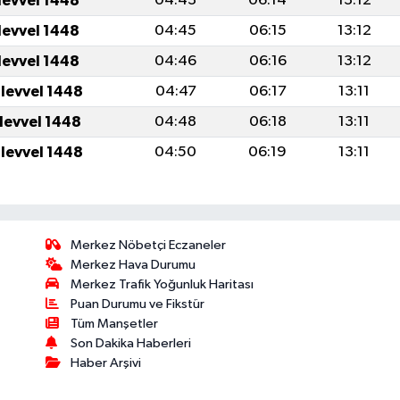
levvel 1448
04:43
06:14
13:12
levvel 1448
04:45
06:15
13:12
levvel 1448
04:46
06:16
13:12
ulevvel 1448
04:47
06:17
13:11
ulevvel 1448
04:48
06:18
13:11
ulevvel 1448
04:50
06:19
13:11
Merkez Nöbetçi Eczaneler
Merkez Hava Durumu
Merkez Trafik Yoğunluk Haritası
Puan Durumu ve Fikstür
Tüm Manşetler
Son Dakika Haberleri
Haber Arşivi