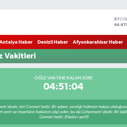
BITCO
64.47
DOLA
47,59
Antalya Haber
Denizli Haber
Afyonkarahisar Haber
EURO
55,13
STERL
 Vakitleri
64,25
GRAM 
6518.
BİST1
ÖĞLE VAKTINE KALAN SÜRE
13.70
04:51:03
nem'dedir, biri Cennet'tedir. Bir adam, verdiği hükmün haksız olduğunu 
verir ve insanların haklarını zâyi eder, bu da Cehennem'dedir. Bir kâdı 
Cennet'tedir. (Hadis-i şerif)