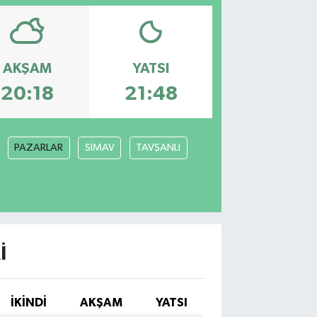
AKŞAM
YATSI
20:18
21:48
PAZARLAR
SİMAV
TAVŞANLI
I
İKINDI
AKŞAM
YATSI