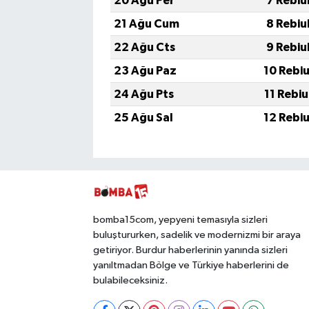
20 Ağu Per
7 Rebiu
21 Ağu Cum
8 Rebiu
22 Ağu Cts
9 Rebiu
23 Ağu Paz
10 Rebi
24 Ağu Pts
11 Rebi
25 Ağu Sal
12 Rebi
bomba15com, yepyeni temasıyla sizleri
buluştururken, sadelik ve modernizmi bir araya
getiriyor. Burdur haberlerinin yanında sizleri
yanıltmadan Bölge ve Türkiye haberlerini de
bulabileceksiniz.