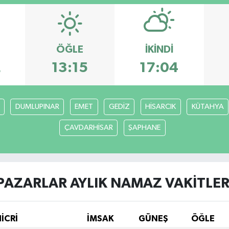
ÖĞLE
İKINDI
2
13:15
17:04
DUMLUPINAR
EMET
GEDİZ
HİSARCIK
KÜTAHYA
ÇAVDARHİSAR
ŞAPHANE
PAZARLAR AYLIK NAMAZ VAKITLER
HİCRİ
İMSAK
GÜNEŞ
ÖĞLE