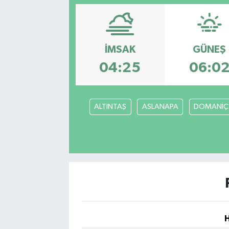
Siyasetçi
Spor
İMSAK
GÜNEŞ
04:25
06:0
Tebrik
Türkiye
ALTINTAŞ
ASLANAPA
DOMANİÇ