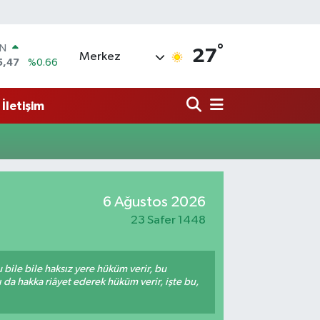
°
IN
27
Merkez
5,47
%0.66
R
71
%0.05
İletişim
36
%0.18
İN
34
%0.22
ALTIN
23
%0.39
00
6 Ağustos 2026
3
%0
23 Safer 1448
bile bile haksız yere hüküm verir, bu
da hakka riâyet ederek hüküm verir, işte bu,