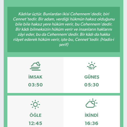
Siyasetçi
Kâdılar üçtür. Bunlardan ikisi Cehennem'dedir, biri
Cennet'tedir. Bir adam, verdiği hükmün haksız olduğunu
Spor
bile bile haksız yere hüküm verir, bu Cehennem'dedir.
Bir kâdı bilmeksizin hüküm verir ve insanların haklarını
zâyi eder, bu da Cehennem'dedir. Bir kâdı da hakka
Tebrik
riâyet ederek hüküm verir, işte bu, Cennet'tedir. (Hadis-i
şerif)
Türkiye
İMSAK
GÜNEŞ
03:50
05:30
ÖĞLE
İKINDI
12:45
16:36