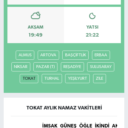
AKŞAM
YATSI
19:49
21:22
ALMUS
ARTOVA
BAŞÇİFTLİK
ERBAA
NİKSAR
PAZAR (T)
REŞADİYE
SULUSARAY
TOKAT
TURHAL
YEŞİLYURT
ZİLE
TOKAT AYLIK NAMAZ VAKITLERI
İMSAK
GÜNEŞ
ÖĞLE
İKINDI
AKŞA