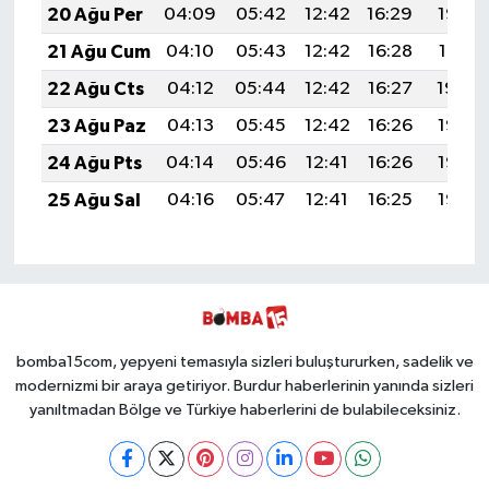
20 Ağu Per
04:09
05:42
12:42
16:29
19:32
21 Ağu Cum
04:10
05:43
12:42
16:28
19:31
22 Ağu Cts
04:12
05:44
12:42
16:27
19:29
23 Ağu Paz
04:13
05:45
12:42
16:26
19:28
24 Ağu Pts
04:14
05:46
12:41
16:26
19:26
25 Ağu Sal
04:16
05:47
12:41
16:25
19:25
bomba15com, yepyeni temasıyla sizleri buluştururken, sadelik ve
modernizmi bir araya getiriyor. Burdur haberlerinin yanında sizleri
yanıltmadan Bölge ve Türkiye haberlerini de bulabileceksiniz.