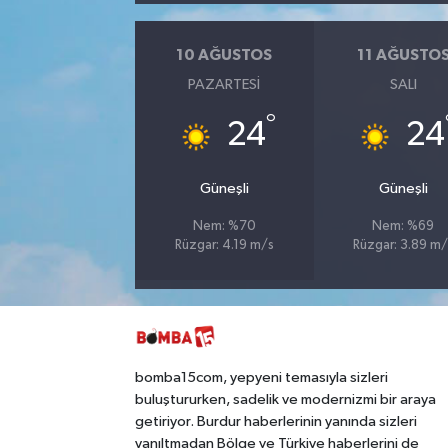
10 AĞUSTOS
11 AĞUSTO
PAZARTESI
SALI
°
24
24
Güneşli
Güneşli
Nem: %70
Nem: %69
Rüzgar: 4.19 m/s
Rüzgar: 3.89 m/
bomba15com, yepyeni temasıyla sizleri
buluştururken, sadelik ve modernizmi bir araya
getiriyor. Burdur haberlerinin yanında sizleri
yanıltmadan Bölge ve Türkiye haberlerini de