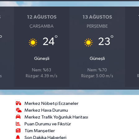
S
12 AĞUSTOS
13 AĞUSTOS
ÇARŞAMBA
PERŞEMBE
°
°
°
24
23
Güneşli
Güneşli
Nem: %63
Nem: %70
s
Rüzgar: 4.39 m/s
Rüzgar: 5.00 m/s
Merkez Nöbetçi Eczaneler
Merkez Hava Durumu
Merkez Trafik Yoğunluk Haritası
Puan Durumu ve Fikstür
Tüm Manşetler
Son Dakika Haberleri