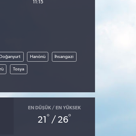
11:15
Doğanyurt
Hanönü
İhsangazi
rü
Tosya
EN DÜŞÜK / EN YÜKSEK
°
°
21
/ 26