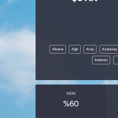
Siyasetçi
Spor
Tebrik
Abana
Ağlı
Araç
Azdavay
Türkiye
İnebolu
K
NEM
%60