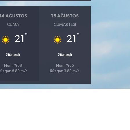
14 AĞUSTOS
15 AĞUSTOS
CUMA
CUMARTESI
°
°
21
21
Güneşli
Güneşli
Nem: %68
Nem: %66
Rüzgar: 6.89 m/s
Rüzgar: 3.89 m/s