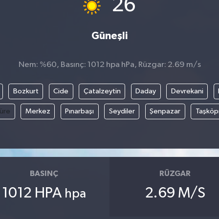
26
Güneşli
Nem: %60, Basınç: 1012 hpa hPa, Rüzgar: 2.69 m/s
Bozkurt
Cide
Çatalzeytin
Daday
Devrekani
üre
Merkez
Pınarbaşı
Seydiler
Şenpazar
Taşköp
BASINÇ
RÜZGAR
1012 HPA
2.69 M/S
hpa