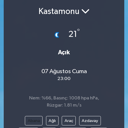
Kastamonu
Siyasetçi
Spor
°
21
Tebrik
Açık
Türkiye
07 Ağustos Cuma
23:00
Nem: %66, Basınç: 1008 hpa hPa,
Rüzgar: 1.81 m/s
Abana
Ağlı
Araç
Azdavay