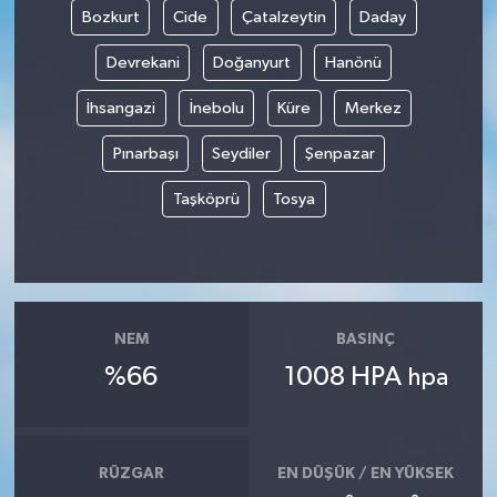
Bozkurt
Cide
Çatalzeytin
Daday
Devrekani
Doğanyurt
Hanönü
İhsangazi
İnebolu
Küre
Merkez
Pınarbaşı
Seydiler
Şenpazar
Taşköprü
Tosya
NEM
BASINÇ
%66
1008 HPA
hpa
RÜZGAR
EN DÜŞÜK / EN YÜKSEK