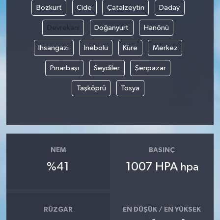
Bozkurt
Cide
Çatalzeytin
Daday
Devrekani
Doğanyurt
Hanönü
İhsangazi
İnebolu
Küre
Merkez
Pınarbaşı
Seydiler
Şenpazar
Taşköprü
Tosya
NEM
BASINÇ
%41
1007 HPA
hpa
RÜZGAR
EN DÜŞÜK / EN YÜKSEK