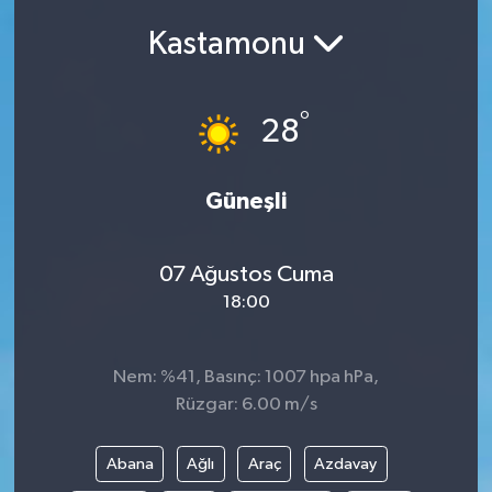
Kastamonu
Siyasetçi
Spor
°
28
Tebrik
Güneşli
Türkiye
07 Ağustos Cuma
18:00
Nem: %41, Basınç: 1007 hpa hPa,
Rüzgar: 6.00 m/s
Abana
Ağlı
Araç
Azdavay