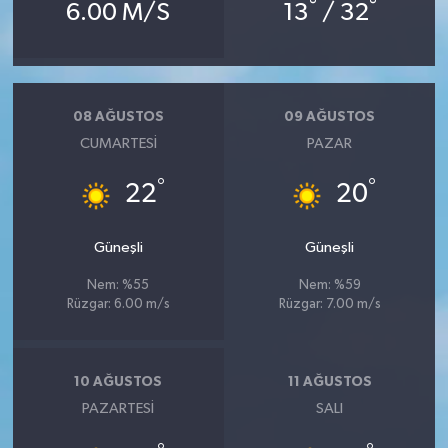
°
°
6.00 M/S
13
/ 32
08 AĞUSTOS
09 AĞUSTOS
CUMARTESI
PAZAR
°
°
22
20
Güneşli
Güneşli
Nem: %55
Nem: %59
Rüzgar: 6.00 m/s
Rüzgar: 7.00 m/s
10 AĞUSTOS
11 AĞUSTOS
PAZARTESI
SALI