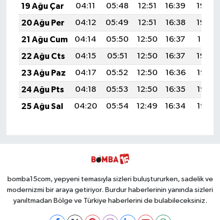
19 Ağu Çar
04:11
05:48
12:51
16:39
19:44
20 Ağu Per
04:12
05:49
12:51
16:38
19:43
21 Ağu Cum
04:14
05:50
12:50
16:37
19:41
22 Ağu Cts
04:15
05:51
12:50
16:37
19:40
23 Ağu Paz
04:17
05:52
12:50
16:36
19:38
24 Ağu Pts
04:18
05:53
12:50
16:35
19:37
25 Ağu Sal
04:20
05:54
12:49
16:34
19:35
bomba15com, yepyeni temasıyla sizleri buluştururken, sadelik ve
modernizmi bir araya getiriyor. Burdur haberlerinin yanında sizleri
yanıltmadan Bölge ve Türkiye haberlerini de bulabileceksiniz.