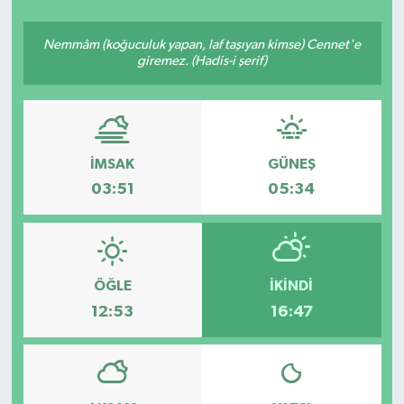
Siyasetçi
Nemmâm (koğuculuk yapan, laf taşıyan kimse) Cennet'e
giremez. (Hadis-i şerif)
Spor
Tebrik
İMSAK
GÜNEŞ
Türkiye
03:51
05:34
ÖĞLE
İKINDI
12:53
16:47