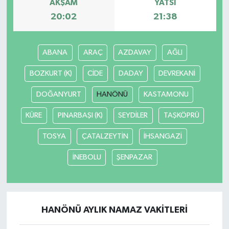
AKŞAM
YATSI
20:02
21:38
ABANA
ARAÇ
AZDAVAY
AĞLI
BOZKURT (K)
CİDE
DADAY
DEVREKANİ
DOĞANYURT
HANÖNÜ
KASTAMONU
KÜRE
PINARBAŞI (K)
SEYDİLER
TAŞKÖPRÜ
TOSYA
ÇATALZEYTİN
İHSANGAZİ
İNEBOLU
ŞENPAZAR
HANÖNÜ AYLIK NAMAZ VAKITLERI