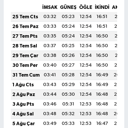
İMSAK
GÜNEŞ
ÖĞLE
İKINDI
AKŞA
25 Tem Cts
03:32
05:23
12:54
16:51
20:15
26 Tem Paz
03:33
05:24
12:54
16:51
20:14
27 Tem Pts
03:35
05:24
12:54
16:50
20:13
28 Tem Sal
03:37
05:25
12:54
16:50
20:12
29 Tem Çar
03:38
05:26
12:54
16:50
20:11
30 Tem Per
03:40
05:27
12:54
16:50
20:10
31 Tem Cum
03:41
05:28
12:54
16:49
20:09
1 Ağu Cts
03:43
05:29
12:54
16:49
20:08
2 Ağu Paz
03:44
05:30
12:54
16:48
20:07
3 Ağu Pts
03:46
05:31
12:53
16:48
20:06
4 Ağu Sal
03:48
05:32
12:53
16:48
20:04
5 Ağu Çar
03:49
05:33
12:53
16:47
20:03