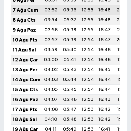
6 Ağu Per
03:51
05:35
12:55
16:49
20:05
7 Ağu Cum
03:52
05:36
12:55
16:48
20:03
8 Ağu Cts
03:54
05:37
12:55
16:48
20:02
9 Ağu Paz
03:56
05:38
12:55
16:47
20:01
10 Ağu Pts
03:57
05:39
12:54
16:47
20:00
11 Ağu Sal
03:59
05:40
12:54
16:46
19:58
12 Ağu Çar
04:00
05:41
12:54
16:46
19:57
13 Ağu Per
04:02
05:43
12:54
16:45
19:55
14 Ağu Cum
04:03
05:44
12:54
16:44
19:54
15 Ağu Cts
04:05
05:45
12:54
16:44
19:53
16 Ağu Paz
04:07
05:46
12:53
16:43
19:51
17 Ağu Pts
04:08
05:47
12:53
16:42
19:50
18 Ağu Sal
04:10
05:48
12:53
16:42
19:48
19 Ağu Çar
04:11
05:49
12:53
16:41
19:47