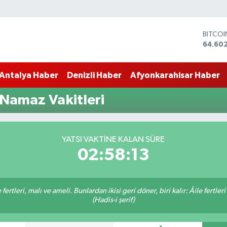
BITCO
64.60
DOLA
47,60
Antalya Haber
Denizli Haber
Afyonkarahisar Haber
EURO
55,02
STERLİ
Namaz Vakitleri
64,23
GRAM 
6513.9
BİST10
YATSI VAKTINE KALAN SÜRE
13.768
02:58:12
ertleri, malı ve ameli. Bunlardan ikisi geri döner, biri kalır: Âile fertleri
(Hadis-i şerif)