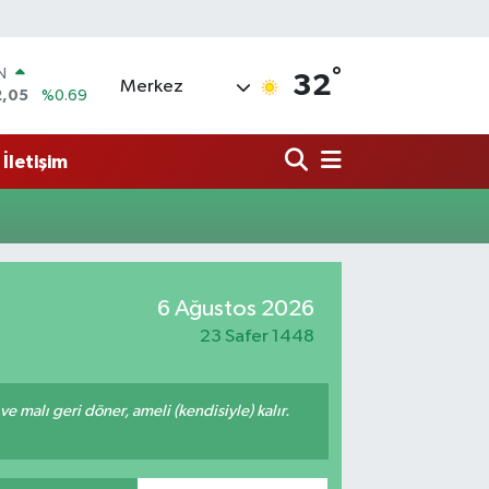
°
IN
32
Merkez
2,05
%0.69
R
06
%0.06
İletişim
50
%0.02
N
98
%0.2
ALTIN
4
%0.32
0
6 Ağustos 2026
%48
23 Safer 1448
 ve malı geri döner, ameli (kendisiyle) kalır.