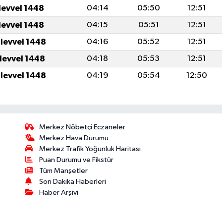
levvel 1448
04:14
05:50
12:51
levvel 1448
04:15
05:51
12:51
ulevvel 1448
04:16
05:52
12:51
ulevvel 1448
04:18
05:53
12:51
ulevvel 1448
04:19
05:54
12:50
Merkez Nöbetçi Eczaneler
Merkez Hava Durumu
Merkez Trafik Yoğunluk Haritası
Puan Durumu ve Fikstür
Tüm Manşetler
Son Dakika Haberleri
Haber Arşivi