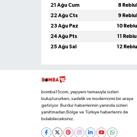
21 Ağu Cum
8 Rebiu
22 Ağu Cts
9 Rebiu
23 Ağu Paz
10 Rebi
24 Ağu Pts
11 Rebi
25 Ağu Sal
12 Rebi
bomba15com, yepyeni temasıyla sizleri
buluştururken, sadelik ve modernizmi bir araya
getiriyor. Burdur haberlerinin yanında sizleri
yanıltmadan Bölge ve Türkiye haberlerini de
bulabileceksiniz.