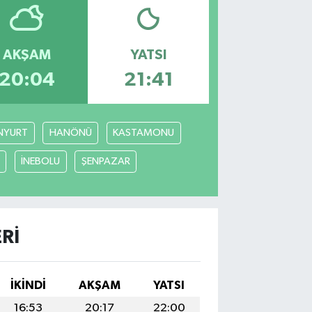
AKŞAM
YATSI
20:04
21:41
NYURT
HANÖNÜ
KASTAMONU
İNEBOLU
ŞENPAZAR
RI
İKINDI
AKŞAM
YATSI
16:53
20:17
22:00