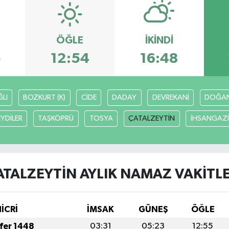
ÖĞLE
İKINDI
5
12:54
16:48
LI
BOZKURT (K)
CİDE
DADAY
DEVREKANİ
DOĞA
EYDİLER
TAŞKÖPRÜ
TOSYA
ÇATALZEYTİN
İHSANGAZİ
ATALZEYTİN AYLIK NAMAZ VAKITLE
HİCRİ
İMSAK
GÜNEŞ
ÖĞLE
afer 1448
03:31
05:23
12:55