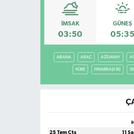
Siyasetçi
İMSAK
GÜNEŞ
Spor
03:50
05:3
Tebrik
Türkiye
ABANA
ARAÇ
AZDAVAY
AĞ
KÜRE
PINARBAŞI (K)
S
Ç
25 Tem Cts
11 S