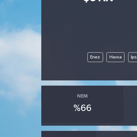
Siyasetçi
Spor
Tebrik
Enez
Havsa
İps
Türkiye
NEM
%66