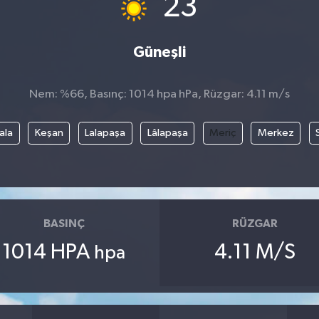
23
Güneşli
Nem: %66, Basınç: 1014 hpa hPa, Rüzgar: 4.11 m/s
ala
Keşan
Lalapaşa
Lâlapaşa
Meriç
Merkez
BASINÇ
RÜZGAR
1014 HPA
4.11 M/S
hpa