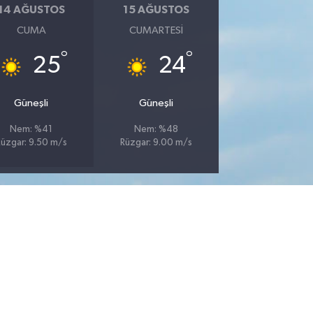
14 AĞUSTOS
15 AĞUSTOS
CUMA
CUMARTESI
°
°
25
24
Güneşli
Güneşli
Nem: %41
Nem: %48
üzgar: 9.50 m/s
Rüzgar: 9.00 m/s