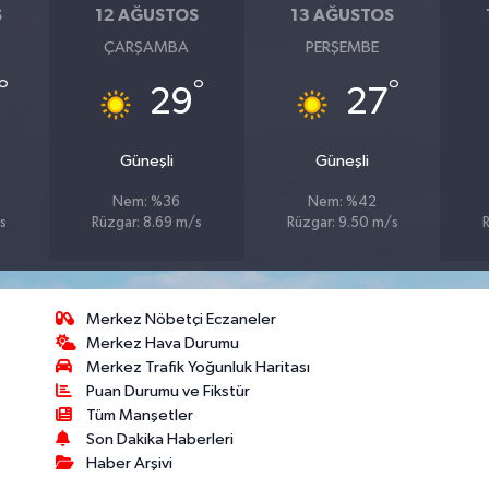
S
12 AĞUSTOS
13 AĞUSTOS
ÇARŞAMBA
PERŞEMBE
°
°
°
29
27
Güneşli
Güneşli
Nem: %36
Nem: %42
s
Rüzgar: 8.69 m/s
Rüzgar: 9.50 m/s
R
Merkez Nöbetçi Eczaneler
Merkez Hava Durumu
Merkez Trafik Yoğunluk Haritası
Puan Durumu ve Fikstür
Tüm Manşetler
Son Dakika Haberleri
Haber Arşivi