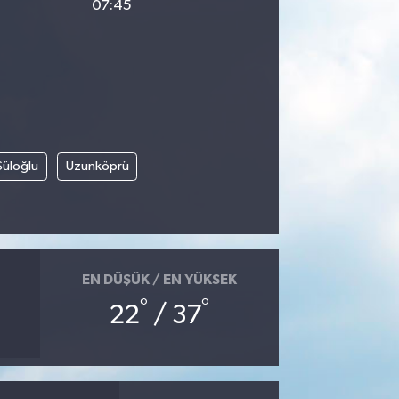
07:45
Süloğlu
Uzunköprü
EN DÜŞÜK / EN YÜKSEK
°
°
22
/ 37