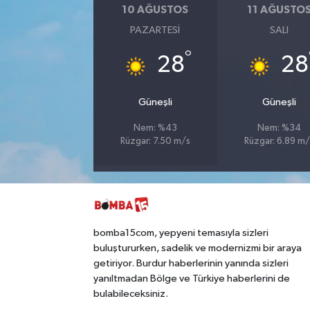
10 AĞUSTOS
11 AĞUSTO
PAZARTESI
SALI
°
28
28
Güneşli
Güneşli
Nem: %43
Nem: %34
Rüzgar: 7.50 m/s
Rüzgar: 6.89 m/
bomba15com, yepyeni temasıyla sizleri
buluştururken, sadelik ve modernizmi bir araya
getiriyor. Burdur haberlerinin yanında sizleri
yanıltmadan Bölge ve Türkiye haberlerini de
bulabileceksiniz.