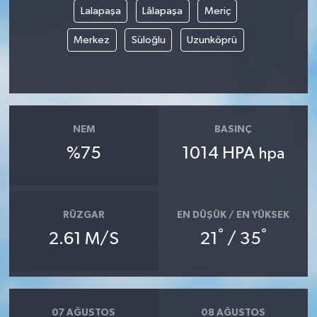
Lalapaşa
Lâlapaşa
Meriç
Merkez
Süloğlu
Uzunköprü
NEM
BASINÇ
%75
1014 HPA
hpa
RÜZGAR
EN DÜŞÜK / EN YÜKSEK
°
°
2.61 M/S
21
/ 35
07 AĞUSTOS
08 AĞUSTOS