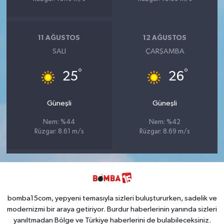
11 AĞUSTOS
12 AĞUSTOS
SALI
ÇARŞAMBA
°
°
25
26
Güneşli
Güneşli
Nem: %44
Nem: %42
Rüzgar: 8.61 m/s
Rüzgar: 8.69 m/s
bomba15com, yepyeni temasıyla sizleri buluştururken, sadelik ve
modernizmi bir araya getiriyor. Burdur haberlerinin yanında sizleri
yanıltmadan Bölge ve Türkiye haberlerini de bulabileceksiniz.