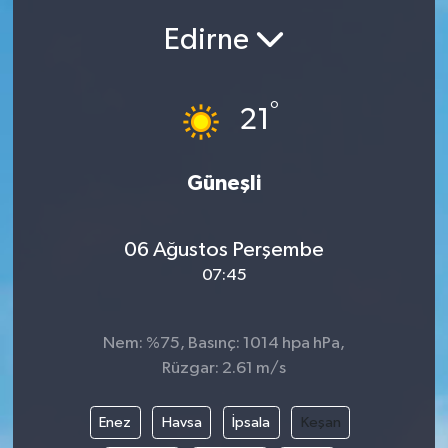
Edirne
Siyasetçi
Spor
°
21
Tebrik
Güneşli
Türkiye
06 Ağustos Perşembe
07:45
Nem: %75, Basınç: 1014 hpa hPa,
Rüzgar: 2.61 m/s
Enez
Havsa
İpsala
Keşan