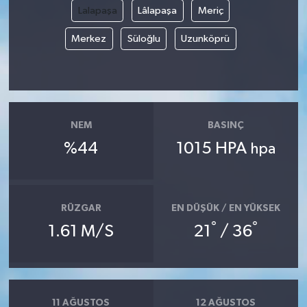
Lalapaşa
Lâlapaşa
Meriç
Merkez
Süloğlu
Uzunköprü
NEM
BASINÇ
%44
1015 HPA
hpa
RÜZGAR
EN DÜŞÜK / EN YÜKSEK
°
°
1.61 M/S
21
/ 36
11 AĞUSTOS
12 AĞUSTOS