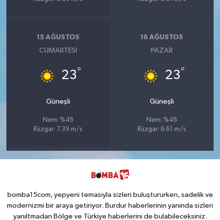
15 AĞUSTOS
16 AĞUSTOS
CUMARTESI
PAZAR
°
°
23
23
Güneşli
Güneşli
Nem: %46
Nem: %46
Rüzgar: 7.39 m/s
Rüzgar: 6.61 m/s
bomba15com, yepyeni temasıyla sizleri buluştururken, sadelik ve
modernizmi bir araya getiriyor. Burdur haberlerinin yanında sizleri
yanıltmadan Bölge ve Türkiye haberlerini de bulabileceksiniz.