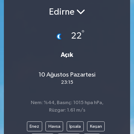
Edirne
Siyasetçi
Spor
°
22
Tebrik
Açık
Türkiye
10 Ağustos Pazartesi
23:15
Nem: %44, Basınç: 1015 hpa hPa,
Rüzgar: 1.61 m/s
Enez
Havsa
İpsala
Keşan