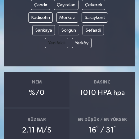
Çandır
Çayıralan
Çekerek
Kadışehri
Merkez
Saraykent
Sarıkaya
Sorgun
Şefaatli
Yenifakılı
Yerköy
NEM
BASINÇ
%70
1010 HPA
hpa
RÜZGAR
EN DÜŞÜK / EN YÜKSEK
°
°
2.11 M/S
16
/ 31