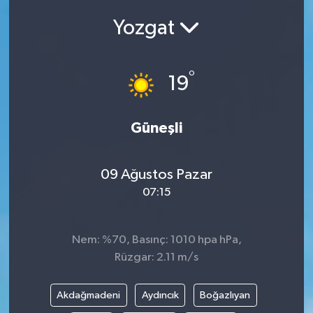
Yozgat
Siyasetçi
Spor
°
19
Tebrik
Güneşli
Türkiye
09 Ağustos Pazar
07:15
Nem: %70, Basınç: 1010 hpa hPa,
Rüzgar: 2.11 m/s
Akdağmadeni
Aydıncık
Boğazlıyan