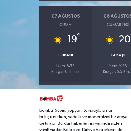
07 AĞUSTOS
08 AĞUSTO
CUMA
CUMARTESI
°
19
20
Güneşli
Güneşli
Nem: %56
Nem: %53
Rüzgar: 6.11 m/s
Rüzgar: 5.50 m/
bomba15com, yepyeni temasıyla sizleri
buluştururken, sadelik ve modernizmi bir araya
getiriyor. Burdur haberlerinin yanında sizleri
yanıltmadan Bölge ve Türkiye haberlerini de