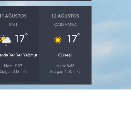
11 AĞUSTOS
12 AĞUSTOS
SALI
ÇARŞAMBA
°
°
17
17
larda Yer Yer Yağmur
Güneşli
Nem: %67
Nem: %66
Rüzgar: 3.19 m/s
Rüzgar: 4.50 m/s