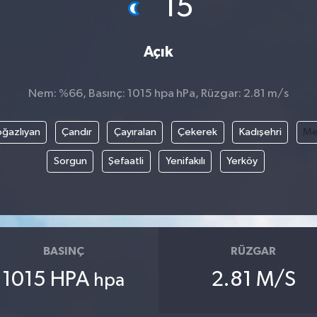
15
Açık
Nem: %66, Basınç: 1015 hpa hPa, Rüzgar: 2.81 m/s
ğazlıyan
Çandır
Çayıralan
Çekerek
Kadışehri
Me
Sorgun
Şefaatli
Yenifakılı
Yerköy
BASINÇ
RÜZGAR
1015 HPA
2.81 M/S
hpa