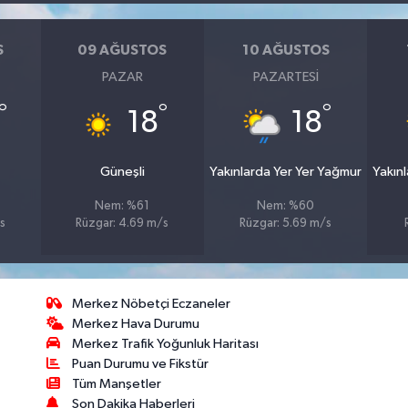
S
09 AĞUSTOS
10 AĞUSTOS
PAZAR
PAZARTESI
°
°
°
18
18
Güneşli
Yakınlarda Yer Yer Yağmur
Yakın
Nem: %61
Nem: %60
s
Rüzgar: 4.69 m/s
Rüzgar: 5.69 m/s
Merkez Nöbetçi Eczaneler
Merkez Hava Durumu
Merkez Trafik Yoğunluk Haritası
Puan Durumu ve Fikstür
Tüm Manşetler
Son Dakika Haberleri