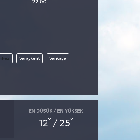
22:00
rkez
Saraykent
Sarıkaya
EN DÜŞÜK / EN YÜKSEK
°
°
12
/ 25