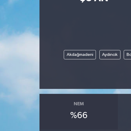
Siyasetçi
Spor
Tebrik
Akdağmadeni
Aydıncık
Bo
Türkiye
NEM
%66