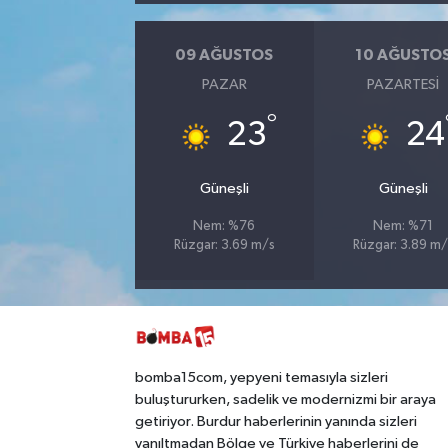
09 AĞUSTOS
10 AĞUSTO
PAZAR
PAZARTESI
°
23
24
Güneşli
Güneşli
Nem: %76
Nem: %71
Rüzgar: 3.69 m/s
Rüzgar: 3.89 m/
bomba15com, yepyeni temasıyla sizleri
buluştururken, sadelik ve modernizmi bir araya
getiriyor. Burdur haberlerinin yanında sizleri
yanıltmadan Bölge ve Türkiye haberlerini de