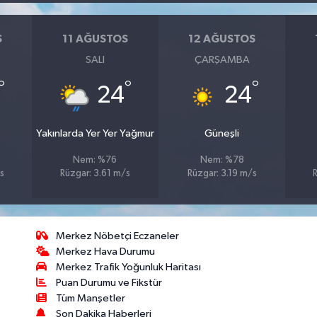
S
11 AĞUSTOS
12 AĞUSTOS
SALI
ÇARŞAMBA
°
°
°
24
24
Yakınlarda Yer Yer Yağmur
Güneşli
Nem: %76
Nem: %78
s
Rüzgar: 3.61 m/s
Rüzgar: 3.19 m/s
Merkez Nöbetçi Eczaneler
Merkez Hava Durumu
Merkez Trafik Yoğunluk Haritası
Puan Durumu ve Fikstür
Tüm Manşetler
Son Dakika Haberleri