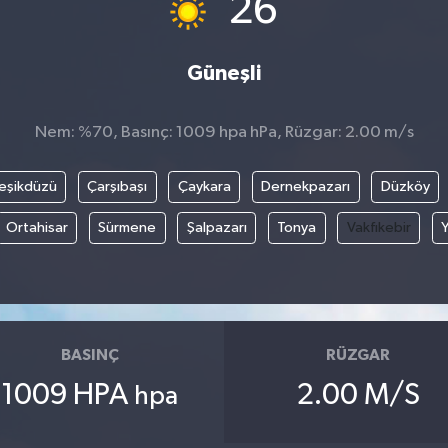
26
Güneşli
Nem: %70, Basınç: 1009 hpa hPa, Rüzgar: 2.00 m/s
eşikdüzü
Çarşıbaşı
Çaykara
Dernekpazarı
Düzköy
Ortahisar
Sürmene
Şalpazarı
Tonya
Vakfıkebir
BASINÇ
RÜZGAR
1009 HPA
2.00 M/S
hpa