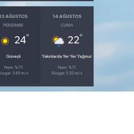
13 AĞUSTOS
14 AĞUSTOS
PERŞEMBE
CUMA
°
°
24
22
Güneşli
Yakınlarda Yer Yer Yağmur
Nem: %73
Nem: %71
Rüzgar: 3.89 m/s
Rüzgar: 5.50 m/s