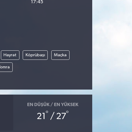
17:45
Hayrat
Köprübaşı
Maçka
Yomra
EN DÜŞÜK / EN YÜKSEK
°
°
21
/ 27