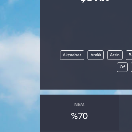
Siyasetçi
Spor
Tebrik
Akçaabat
Araklı
Arsin
B
Türkiye
Of
NEM
%70