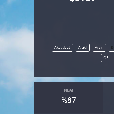
Siyasetçi
Spor
Tebrik
Akçaabat
Araklı
Arsin
B
Türkiye
Of
NEM
%87