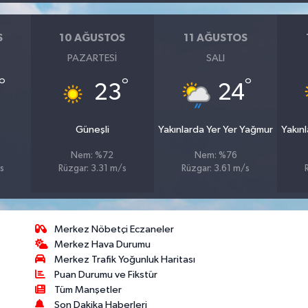
S
10 AĞUSTOS
11 AĞUSTOS
PAZARTESI
SALI
°
°
°
23
24
Güneşli
Yakınlarda Yer Yer Yağmur
Yakın
Nem: %72
Nem: %76
s
Rüzgar: 3.31 m/s
Rüzgar: 3.61 m/s
Merkez Nöbetçi Eczaneler
Merkez Hava Durumu
Merkez Trafik Yoğunluk Haritası
Puan Durumu ve Fikstür
Tüm Manşetler
Son Dakika Haberleri