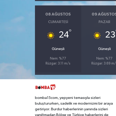
08 AĞUSTOS
09 AĞUSTO
CUMARTESI
PAZAR
°
24
23
Güneşli
Güneşli
Nem: %77
Nem: %77
Rüzgar: 3.11 m/s
Rüzgar: 3.69 m/
bomba15com, yepyeni temasıyla sizleri
buluştururken, sadelik ve modernizmi bir araya
getiriyor. Burdur haberlerinin yanında sizleri
yanıltmadan Bölge ve Türkiye haberlerini de