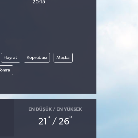
20:15
Hayrat
Köprübaşı
Maçka
Yomra
EN DÜŞÜK / EN YÜKSEK
°
°
21
/ 26