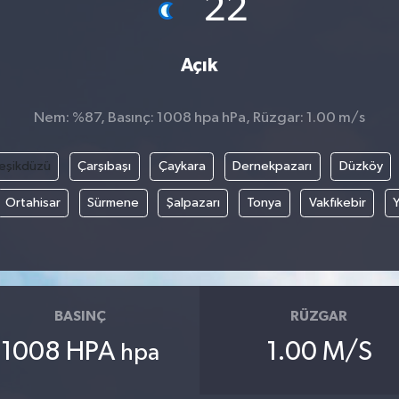
22
Açık
Nem: %87, Basınç: 1008 hpa hPa, Rüzgar: 1.00 m/s
eşikdüzü
Çarşıbaşı
Çaykara
Dernekpazarı
Düzköy
Ortahisar
Sürmene
Şalpazarı
Tonya
Vakfıkebir
BASINÇ
RÜZGAR
1008 HPA
1.00 M/S
hpa