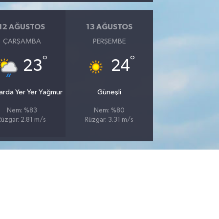
12 AĞUSTOS
13 AĞUSTOS
ÇARŞAMBA
PERŞEMBE
°
°
23
24
larda Yer Yer Yağmur
Güneşli
Nem: %83
Nem: %80
Rüzgar: 2.81 m/s
Rüzgar: 3.31 m/s