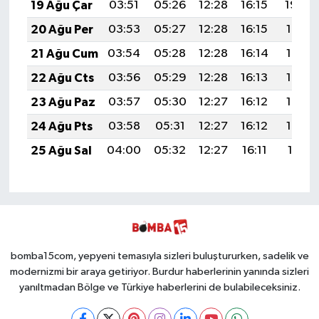
19 Ağu Çar
03:51
05:26
12:28
16:15
19:20
20 Ağu Per
03:53
05:27
12:28
16:15
19:19
21 Ağu Cum
03:54
05:28
12:28
16:14
19:17
22 Ağu Cts
03:56
05:29
12:28
16:13
19:16
23 Ağu Paz
03:57
05:30
12:27
16:12
19:14
24 Ağu Pts
03:58
05:31
12:27
16:12
19:13
25 Ağu Sal
04:00
05:32
12:27
16:11
19:11
bomba15com, yepyeni temasıyla sizleri buluştururken, sadelik ve
modernizmi bir araya getiriyor. Burdur haberlerinin yanında sizleri
yanıltmadan Bölge ve Türkiye haberlerini de bulabileceksiniz.