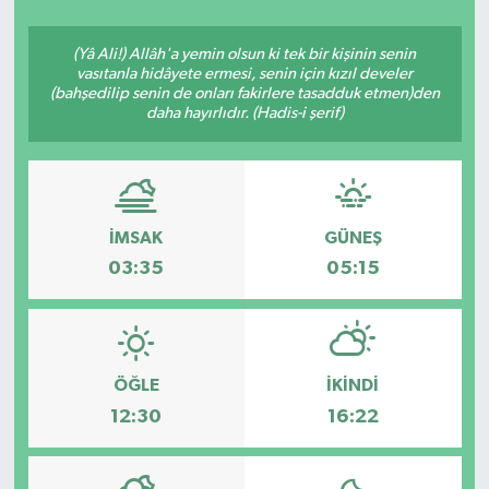
Siyasetçi
(Yâ Ali!) Allâh'a yemin olsun ki tek bir kişinin senin
vasıtanla hidâyete ermesi, senin için kızıl develer
Spor
(bahşedilip senin de onları fakirlere tasadduk etmen)den
daha hayırlıdır. (Hadis-i şerif)
Tebrik
Türkiye
İMSAK
GÜNEŞ
03:35
05:15
ÖĞLE
İKINDI
12:30
16:22