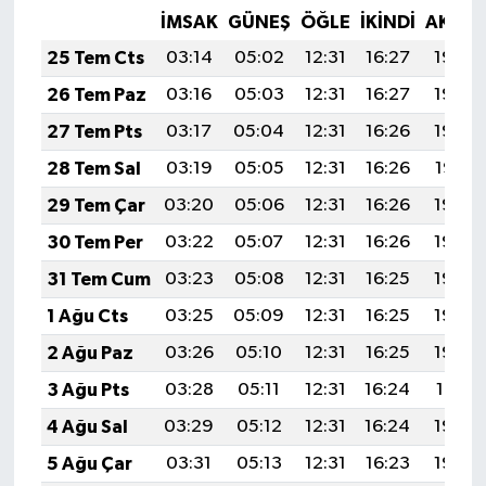
İMSAK
GÜNEŞ
ÖĞLE
İKINDI
AKŞA
25 Tem Cts
03:14
05:02
12:31
16:27
19:50
26 Tem Paz
03:16
05:03
12:31
16:27
19:49
27 Tem Pts
03:17
05:04
12:31
16:26
19:48
28 Tem Sal
03:19
05:05
12:31
16:26
19:47
29 Tem Çar
03:20
05:06
12:31
16:26
19:46
30 Tem Per
03:22
05:07
12:31
16:26
19:45
31 Tem Cum
03:23
05:08
12:31
16:25
19:44
1 Ağu Cts
03:25
05:09
12:31
16:25
19:43
2 Ağu Paz
03:26
05:10
12:31
16:25
19:42
3 Ağu Pts
03:28
05:11
12:31
16:24
19:41
4 Ağu Sal
03:29
05:12
12:31
16:24
19:40
5 Ağu Çar
03:31
05:13
12:31
16:23
19:39