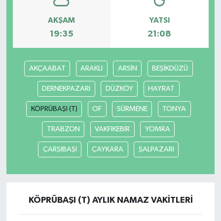
AKŞAM
YATSI
19:35
21:08
AKÇAABAT
ARAKLI
ARSİN
BEŞİKDÜZÜ
DERNEKPAZARI
DÜZKÖY
HAYRAT
KÖPRÜBAŞI (T)
OF
SÜRMENE
TONYA
TRABZON
VAKFIKEBİR
YOMRA
ÇARŞIBAŞI
ÇAYKARA
ŞALPAZARI
KÖPRÜBAŞI (T) AYLIK NAMAZ VAKITLERI