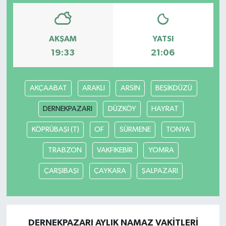
AKŞAM
YATSI
19:33
21:06
AKÇAABAT
ARAKLI
ARSİN
BEŞİKDÜZÜ
DERNEKPAZARI
DÜZKÖY
HAYRAT
KÖPRÜBAŞI (T)
OF
SÜRMENE
TONYA
TRABZON
VAKFIKEBİR
YOMRA
ÇARŞIBAŞI
ÇAYKARA
ŞALPAZARI
DERNEKPAZARI AYLIK NAMAZ VAKITLERI