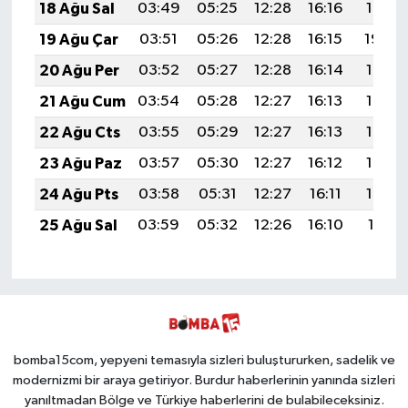
18 Ağu Sal
03:49
05:25
12:28
16:16
19:21
19 Ağu Çar
03:51
05:26
12:28
16:15
19:20
20 Ağu Per
03:52
05:27
12:28
16:14
19:18
21 Ağu Cum
03:54
05:28
12:27
16:13
19:17
22 Ağu Cts
03:55
05:29
12:27
16:13
19:15
23 Ağu Paz
03:57
05:30
12:27
16:12
19:14
24 Ağu Pts
03:58
05:31
12:27
16:11
19:12
25 Ağu Sal
03:59
05:32
12:26
16:10
19:11
bomba15com, yepyeni temasıyla sizleri buluştururken, sadelik ve
modernizmi bir araya getiriyor. Burdur haberlerinin yanında sizleri
yanıltmadan Bölge ve Türkiye haberlerini de bulabileceksiniz.