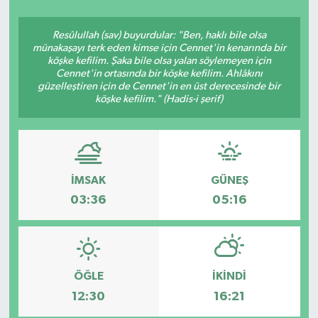
Siyasetçi
Resûlullah (sav) buyurdular: "Ben, haklı bile olsa
münakaşayı terk eden kimse için Cennet'in kenarında bir
Spor
köşke kefilim. Şaka bile olsa yalan söylemeyen için
Cennet'in ortasında bir köşke kefilim. Ahlâkını
güzelleştiren için de Cennet'in en üst derecesinde bir
Tebrik
köşke kefilim." (Hadis-i şerif)
Türkiye
İMSAK
GÜNEŞ
03:36
05:16
ÖĞLE
İKINDI
12:30
16:21