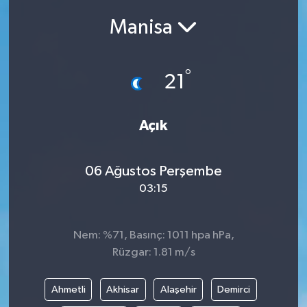
Manisa
Siyasetçi
Spor
°
21
Tebrik
Açık
Türkiye
06 Ağustos Perşembe
03:15
Nem: %71, Basınç: 1011 hpa hPa,
Rüzgar: 1.81 m/s
Ahmetli
Akhisar
Alaşehir
Demirci