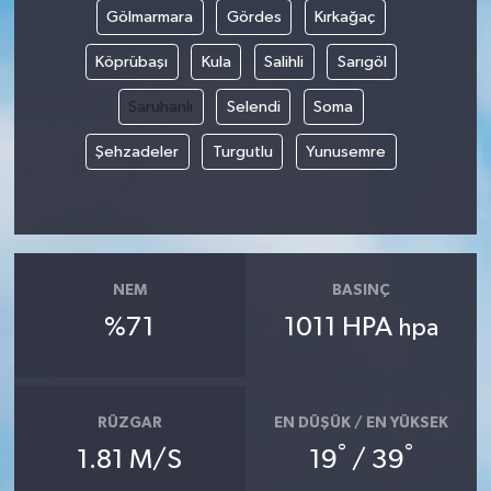
Gölmarmara
Gördes
Kırkağaç
Köprübaşı
Kula
Salihli
Sarıgöl
Saruhanlı
Selendi
Soma
Şehzadeler
Turgutlu
Yunusemre
NEM
BASINÇ
%71
1011 HPA
hpa
RÜZGAR
EN DÜŞÜK / EN YÜKSEK
°
°
1.81 M/S
19
/ 39