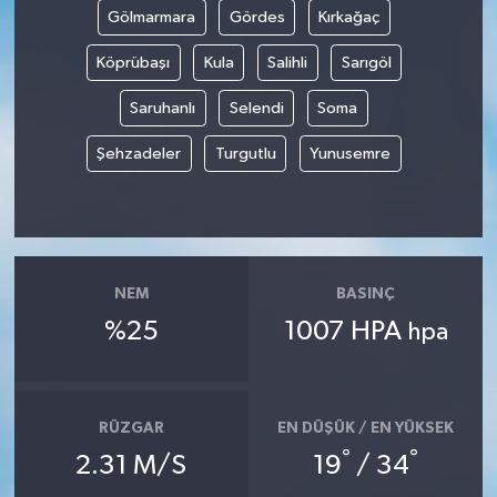
Gölmarmara
Gördes
Kırkağaç
Köprübaşı
Kula
Salihli
Sarıgöl
Saruhanlı
Selendi
Soma
Şehzadeler
Turgutlu
Yunusemre
NEM
BASINÇ
%25
1007 HPA
hpa
RÜZGAR
EN DÜŞÜK / EN YÜKSEK
°
°
2.31 M/S
19
/ 34