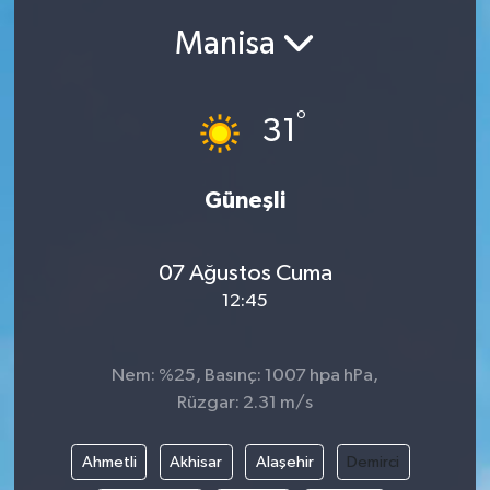
Manisa
Siyasetçi
Spor
°
31
Tebrik
Güneşli
Türkiye
07 Ağustos Cuma
12:45
Nem: %25, Basınç: 1007 hpa hPa,
Rüzgar: 2.31 m/s
Ahmetli
Akhisar
Alaşehir
Demirci