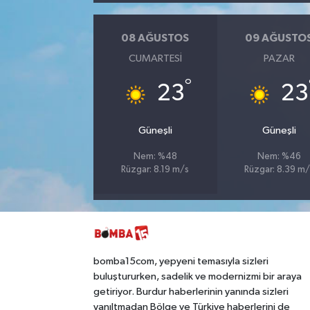
08 AĞUSTOS
09 AĞUSTO
CUMARTESI
PAZAR
°
23
23
Güneşli
Güneşli
Nem: %48
Nem: %46
Rüzgar: 8.19 m/s
Rüzgar: 8.39 m/
bomba15com, yepyeni temasıyla sizleri
buluştururken, sadelik ve modernizmi bir araya
getiriyor. Burdur haberlerinin yanında sizleri
yanıltmadan Bölge ve Türkiye haberlerini de