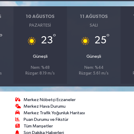
S
10 AĞUSTOS
11 AĞUSTOS
PAZARTESI
SALI
°
°
°
23
25
Güneşli
Güneşli
Nem: %48
Nem: %44
s
Rüzgar: 8.19 m/s
Rüzgar: 5.61 m/s
Merkez Nöbetçi Eczaneler
Merkez Hava Durumu
Merkez Trafik Yoğunluk Haritası
Puan Durumu ve Fikstür
Tüm Manşetler
Son Dakika Haberleri