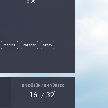
10:30
Merkez
Pazarlar
Simav
EN DÜŞÜK / EN YÜKSEK
°
°
16
/ 32