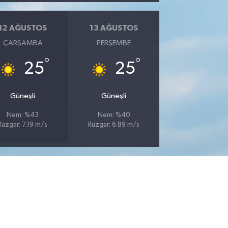
12 AĞUSTOS
13 AĞUSTOS
ÇARŞAMBA
PERŞEMBE
°
°
25
25
Güneşli
Güneşli
Nem: %43
Nem: %40
Rüzgar: 7.19 m/s
Rüzgar: 6.89 m/s