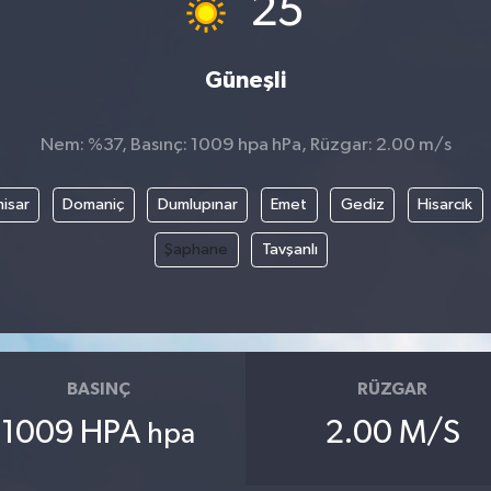
25
Güneşli
Nem: %37, Basınç: 1009 hpa hPa, Rüzgar: 2.00 m/s
isar
Domaniç
Dumlupınar
Emet
Gediz
Hisarcık
Şaphane
Tavşanlı
BASINÇ
RÜZGAR
1009 HPA
2.00 M/S
hpa