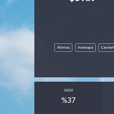
Siyasetçi
Spor
Tebrik
Altıntaş
Aslanapa
Çavdarh
Türkiye
NEM
%37