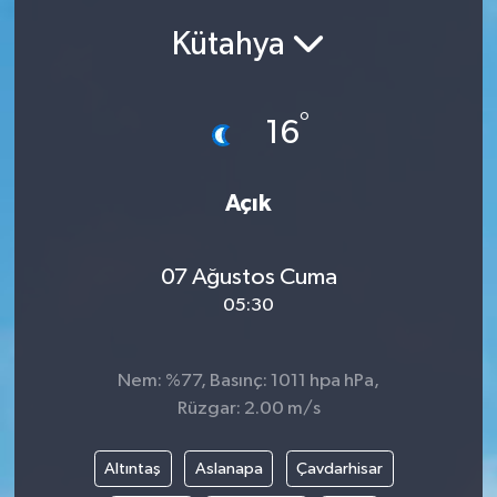
Kütahya
Siyasetçi
Spor
°
16
Tebrik
Açık
Türkiye
07 Ağustos Cuma
05:30
Nem: %77, Basınç: 1011 hpa hPa,
Rüzgar: 2.00 m/s
Altıntaş
Aslanapa
Çavdarhisar