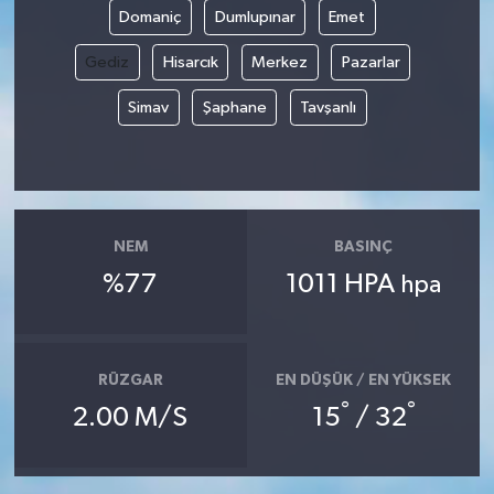
Domaniç
Dumlupınar
Emet
Gediz
Hisarcık
Merkez
Pazarlar
Simav
Şaphane
Tavşanlı
NEM
BASINÇ
%77
1011 HPA
hpa
RÜZGAR
EN DÜŞÜK / EN YÜKSEK
°
°
2.00 M/S
15
/ 32