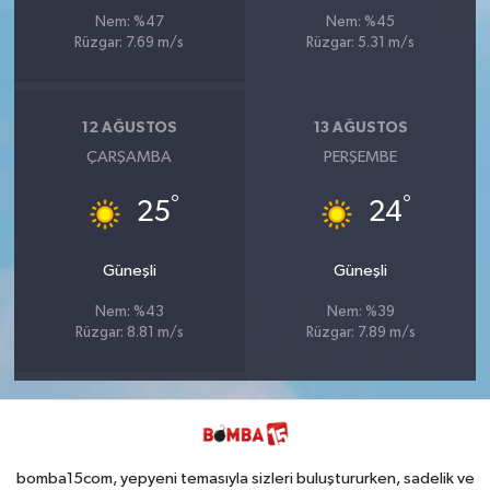
Nem: %47
Nem: %45
Rüzgar: 7.69 m/s
Rüzgar: 5.31 m/s
12 AĞUSTOS
13 AĞUSTOS
ÇARŞAMBA
PERŞEMBE
°
°
25
24
Güneşli
Güneşli
Nem: %43
Nem: %39
Rüzgar: 8.81 m/s
Rüzgar: 7.89 m/s
bomba15com, yepyeni temasıyla sizleri buluştururken, sadelik ve