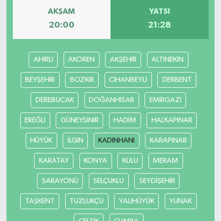
AKŞAM
YATSI
20:00
21:28
AHIRLI
AKÖREN
AKŞEHİR
ALTINEKİN
BEYŞEHİR
BOZKIR
CİHANBEYLİ
DERBENT
DEREBUCAK
DOĞANHİSAR
EMİRGAZİ
EREĞLİ
GÜNEYSINIR
HADİM
HALKAPINAR
HÜYÜK
ILGIN
KADINHANI
KARAPINAR
KARATAY
KONYA
KULU
MERAM
SARAYÖNÜ
SELÇUKLU
SEYDİŞEHİR
TAŞKENT
TUZLUKÇU
YALIHÜYÜK
YUNAK