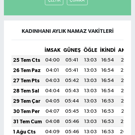
ÇELTİK
ÇUMRA
KADINHANI AYLIK NAMAZ VAKITLERI
İMSAK
GÜNEŞ
ÖĞLE
İKINDI
AKŞA
25 Tem Cts
04:00
05:41
13:03
16:54
20:15
26 Tem Paz
04:01
05:41
13:03
16:54
20:14
27 Tem Pts
04:03
05:42
13:03
16:54
20:13
28 Tem Sal
04:04
05:43
13:03
16:54
20:12
29 Tem Çar
04:05
05:44
13:03
16:53
20:12
30 Tem Per
04:07
05:45
13:03
16:53
20:11
31 Tem Cum
04:08
05:46
13:03
16:53
20:10
1 Ağu Cts
04:09
05:46
13:03
16:53
20:09