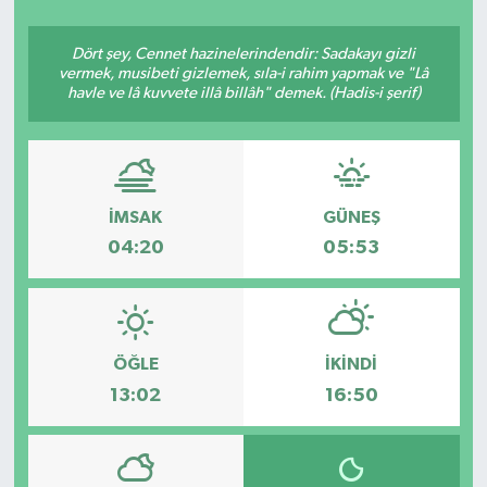
Siyasetçi
Dört şey, Cennet hazinelerindendir: Sadakayı gizli
vermek, musibeti gizlemek, sıla-i rahim yapmak ve "Lâ
Spor
havle ve lâ kuvvete illâ billâh" demek. (Hadis-i şerif)
Tebrik
Türkiye
İMSAK
GÜNEŞ
04:20
05:53
ÖĞLE
İKINDI
13:02
16:50