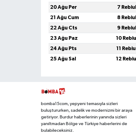
20 Ağu Per
7 Rebiu
21 Ağu Cum
8 Rebiu
22 Ağu Cts
9 Rebiu
23 Ağu Paz
10 Rebi
24 Ağu Pts
11 Rebi
25 Ağu Sal
12 Rebi
bomba15com, yepyeni temasıyla sizleri
buluştururken, sadelik ve modernizmi bir araya
getiriyor. Burdur haberlerinin yanında sizleri
yanıltmadan Bölge ve Türkiye haberlerini de
bulabileceksiniz.