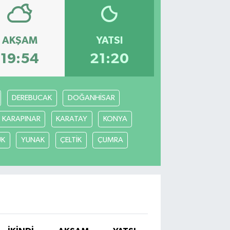
AKŞAM
YATSI
19:54
21:20
DEREBUCAK
DOĞANHİSAR
KARAPINAR
KARATAY
KONYA
ÜK
YUNAK
ÇELTİK
ÇUMRA