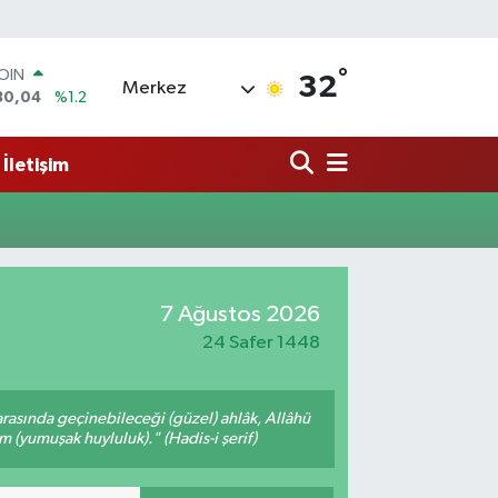
°
COIN
32
Merkez
30,04
%1.2
AR
7106
%0.17
İletişim
O
652
%0.27
LİN
4046
%0.35
M ALTIN
8.99
%2.59
100
7 Ağustos 2026
73
%-19
24 Safer 1448
arasında geçinebileceği (güzel) ahlâk, Allâhü
m (yumuşak huyluluk)." (Hadis-i şerif)