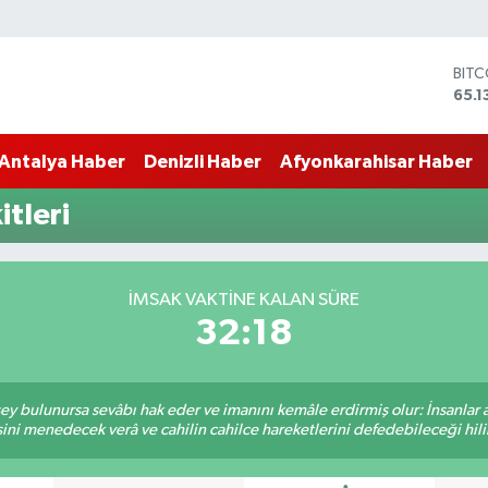
BIT
65.1
DOL
47,
Antalya Haber
Denizli Haber
Afyonkarahisar Haber
EUR
55,1
STER
tleri
64,
GRA
664
BİST
İMSAK VAKTINE KALAN SÜRE
13.7
32:17
 şey bulunursa sevâbı hak eder ve imanını kemâle erdirmiş olur: İnsanlar 
ini menedecek verâ ve cahilin cahilce hareketlerini defedebileceği hili