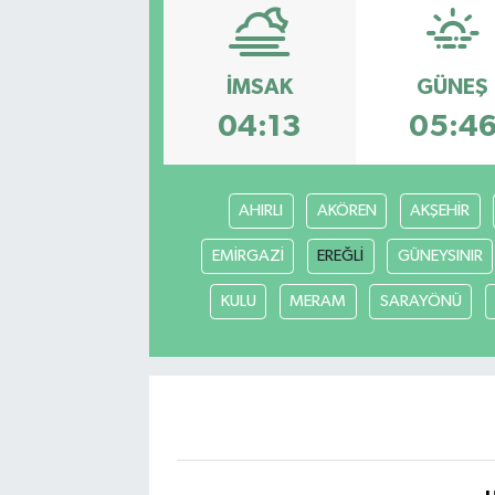
Siyasetçi
İMSAK
GÜNEŞ
Spor
04:13
05:4
Tebrik
Türkiye
AHIRLI
AKÖREN
AKŞEHİR
EMİRGAZİ
EREĞLİ
GÜNEYSINIR
KULU
MERAM
SARAYÖNÜ