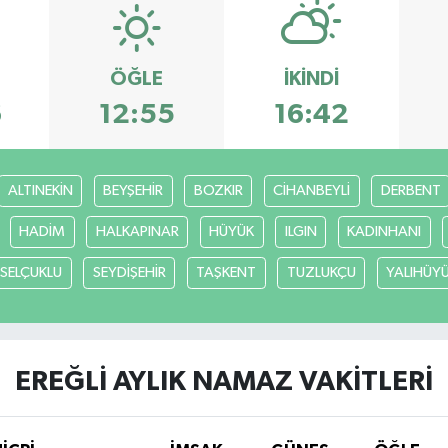
ÖĞLE
İKINDI
6
12:55
16:42
ALTINEKİN
BEYŞEHİR
BOZKIR
CİHANBEYLİ
DERBENT
HADİM
HALKAPINAR
HÜYÜK
ILGIN
KADINHANI
SELÇUKLU
SEYDİŞEHİR
TAŞKENT
TUZLUKÇU
YALIHÜY
EREĞLİ AYLIK NAMAZ VAKITLERI