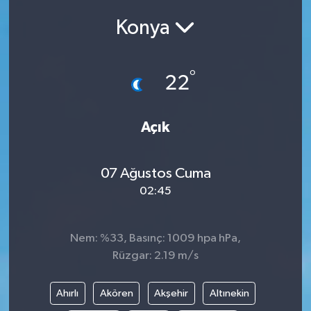
Konya
Siyasetçi
Spor
°
22
Tebrik
Açık
Türkiye
07 Ağustos Cuma
02:45
Nem: %33, Basınç: 1009 hpa hPa,
Rüzgar: 2.19 m/s
Ahırlı
Akören
Akşehir
Altınekin