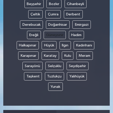
Beyşehir
Bozkır
Cihanbeyli
Çeltik
Çumra
Derbent
Derebucak
Doğanhisar
Emirgazi
Ereğli
Güneysınır
Hadim
Halkapınar
Hüyük
Ilgın
Kadınhanı
Karapınar
Karatay
Kulu
Meram
Sarayönü
Selçuklu
Seydişehir
Taşkent
Tuzlukçu
Yalıhüyük
Yunak