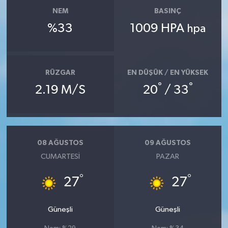
NEM
BASINÇ
%33
1009 HPA
hpa
RÜZGAR
EN DÜŞÜK / EN YÜKSEK
°
°
2.19 M/S
20
/ 33
08 AĞUSTOS
09 AĞUSTOS
CUMARTESI
PAZAR
°
°
27
27
Güneşli
Güneşli