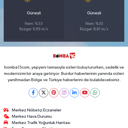
Güneşli
Güneşli
Nem: %33
Nem: %35
Rüzgar: 6.89 m/s
Rüzgar: 8.81 m/s
bomba15com, yepyeni temasıyla sizleri buluştururken, sadelik ve
modernizmi bir araya getiriyor. Burdur haberlerinin yanında sizleri
yanıltmadan Bölge ve Türkiye haberlerini de bulabileceksiniz.
Merkez Nöbetçi Eczaneler
Merkez Hava Durumu
Merkez Trafik Yoğunluk Haritası