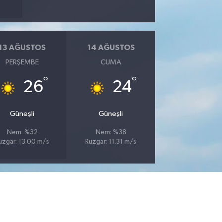
13 AĞUSTOS
14 AĞUSTOS
PERŞEMBE
CUMA
°
°
26
24
Güneşli
Güneşli
Nem: %32
Nem: %38
üzgar: 13.00 m/s
Rüzgar: 11.31 m/s