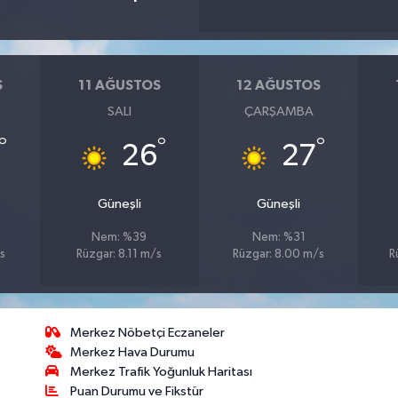
S
11 AĞUSTOS
12 AĞUSTOS
SALI
ÇARŞAMBA
°
°
°
26
27
Güneşli
Güneşli
Nem: %39
Nem: %31
s
Rüzgar: 8.11 m/s
Rüzgar: 8.00 m/s
R
Merkez Nöbetçi Eczaneler
Merkez Hava Durumu
Merkez Trafik Yoğunluk Haritası
Puan Durumu ve Fikstür