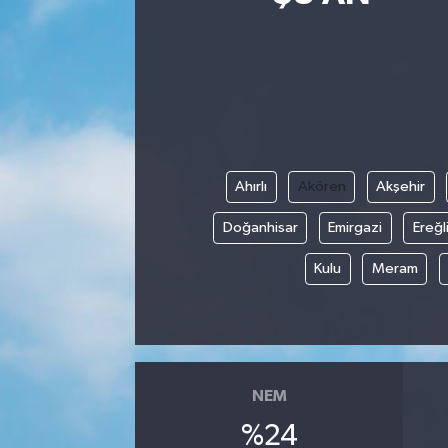
Siyasetçi
Spor
Tebrik
Ahırlı
Akören
Akşehir
Türkiye
Doğanhisar
Emirgazi
Ereğl
Kulu
Meram
NEM
%24