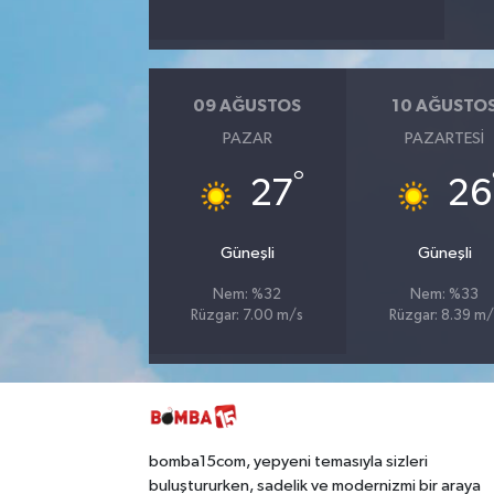
09 AĞUSTOS
10 AĞUSTO
PAZAR
PAZARTESI
°
27
26
Güneşli
Güneşli
Nem: %32
Nem: %33
Rüzgar: 7.00 m/s
Rüzgar: 8.39 m/
bomba15com, yepyeni temasıyla sizleri
buluştururken, sadelik ve modernizmi bir araya