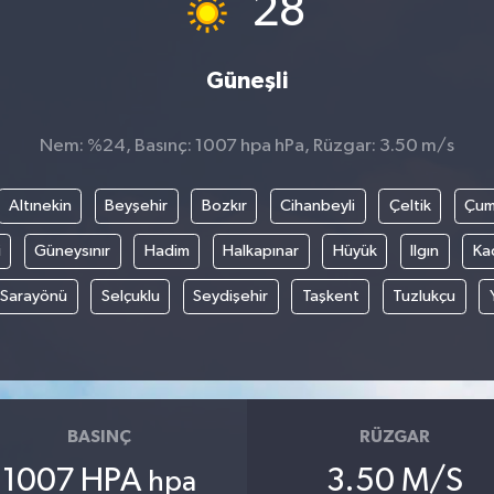
28
Güneşli
Nem: %24, Basınç: 1007 hpa hPa, Rüzgar: 3.50 m/s
Altınekin
Beyşehir
Bozkır
Cihanbeyli
Çeltik
Çum
i
Güneysınır
Hadim
Halkapınar
Hüyük
Ilgın
Ka
Sarayönü
Selçuklu
Seydişehir
Taşkent
Tuzlukçu
BASINÇ
RÜZGAR
1007 HPA
3.50 M/S
hpa