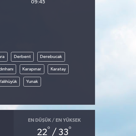
09:45
ra
Derbent
Derebucak
dınhanı
Karapınar
Karatay
Yalıhüyük
Yunak
EN DÜŞÜK / EN YÜKSEK
°
°
22
/ 33