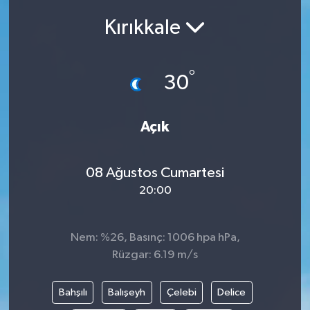
Kırıkkale
Siyasetçi
Spor
°
30
Tebrik
Açık
Türkiye
08 Ağustos Cumartesi
20:00
Nem: %26, Basınç: 1006 hpa hPa,
Rüzgar: 6.19 m/s
Bahşılı
Balışeyh
Çelebi
Delice