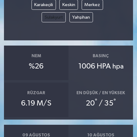
Karakeçili
Keskin
Merkez
Sulakyurt
Yahşihan
NEM
BASINÇ
%26
1006 HPA
hpa
RÜZGAR
EN DÜŞÜK / EN YÜKSEK
°
°
6.19 M/S
20
/ 35
09 AĞUSTOS
10 AĞUSTOS