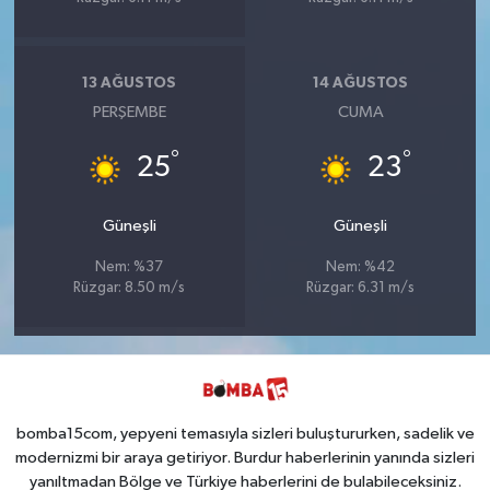
13 AĞUSTOS
14 AĞUSTOS
PERŞEMBE
CUMA
°
°
25
23
Güneşli
Güneşli
Nem: %37
Nem: %42
Rüzgar: 8.50 m/s
Rüzgar: 6.31 m/s
bomba15com, yepyeni temasıyla sizleri buluştururken, sadelik ve
modernizmi bir araya getiriyor. Burdur haberlerinin yanında sizleri
yanıltmadan Bölge ve Türkiye haberlerini de bulabileceksiniz.