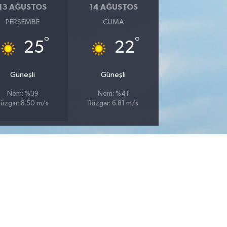
13 AĞUSTOS
14 AĞUSTOS
PERŞEMBE
CUMA
°
°
25
22
Güneşli
Güneşli
Nem: %39
Nem: %41
üzgar: 8.50 m/s
Rüzgar: 6.81 m/s