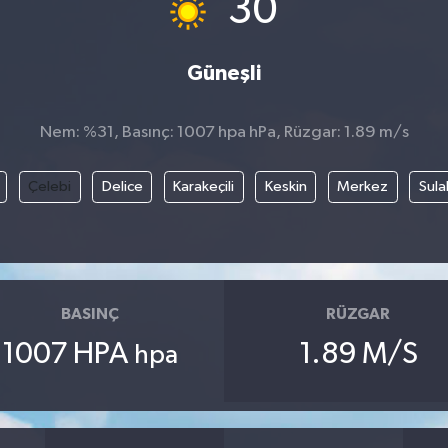
30
Güneşli
Nem: %31, Basınç: 1007 hpa hPa, Rüzgar: 1.89 m/s
Çelebi
Delice
Karakeçili
Keskin
Merkez
Sula
BASINÇ
RÜZGAR
1007 HPA
1.89 M/S
hpa