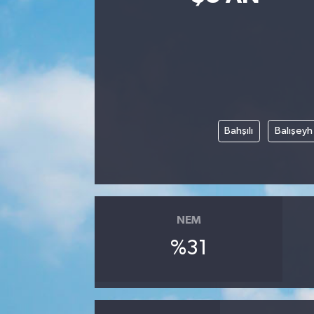
Siyasetçi
Spor
Tebrik
Bahşılı
Balışeyh
Türkiye
NEM
%31