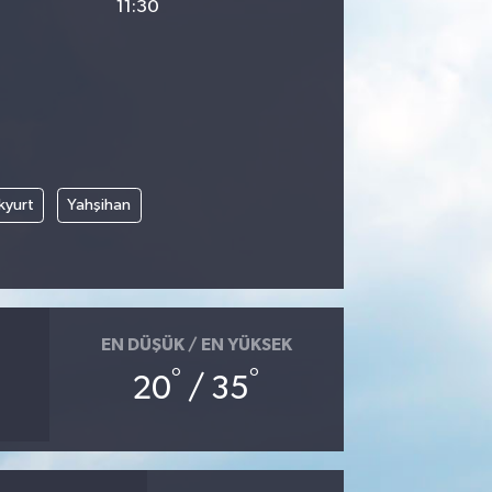
11:30
kyurt
Yahşihan
EN DÜŞÜK / EN YÜKSEK
°
°
20
/ 35