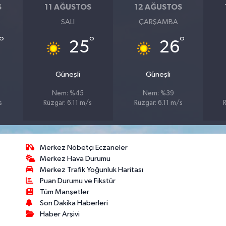
S
11 AĞUSTOS
12 AĞUSTOS
SALI
ÇARŞAMBA
°
°
°
25
26
Güneşli
Güneşli
Nem: %45
Nem: %39
s
Rüzgar: 6.11 m/s
Rüzgar: 6.11 m/s
R
Merkez Nöbetçi Eczaneler
Merkez Hava Durumu
Merkez Trafik Yoğunluk Haritası
Puan Durumu ve Fikstür
Tüm Manşetler
Son Dakika Haberleri
Haber Arşivi