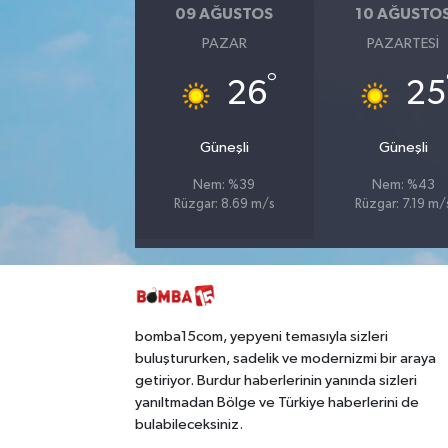
09 AĞUSTOS
10 AĞUSTO
PAZAR
PAZARTESI
°
26
25
Güneşli
Güneşli
Nem: %39
Nem: %43
Rüzgar: 8.69 m/s
Rüzgar: 7.19 m/
bomba15com, yepyeni temasıyla sizleri
buluştururken, sadelik ve modernizmi bir araya
getiriyor. Burdur haberlerinin yanında sizleri
yanıltmadan Bölge ve Türkiye haberlerini de
bulabileceksiniz.