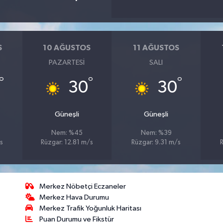
S
10 AĞUSTOS
11 AĞUSTOS
PAZARTESI
SALI
°
°
°
30
30
Güneşli
Güneşli
Nem: %45
Nem: %39
s
Rüzgar: 12.81 m/s
Rüzgar: 9.31 m/s
Merkez Nöbetçi Eczaneler
Merkez Hava Durumu
Merkez Trafik Yoğunluk Haritası
Puan Durumu ve Fikstür