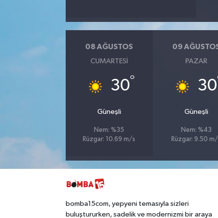
08 AĞUSTOS
09 AĞUSTO
CUMARTESI
PAZAR
°
30
30
Güneşli
Güneşli
Nem: %35
Nem: %43
Rüzgar: 10.69 m/s
Rüzgar: 9.50 m/
bomba15com, yepyeni temasıyla sizleri
buluştururken, sadelik ve modernizmi bir araya