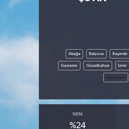
Siyasetçi
Spor
Tebrik
Aliağa
Balçova
Bayındır
Türkiye
Gaziemir
Güzelbahçe
İzmir
Menemen
NEM
%24