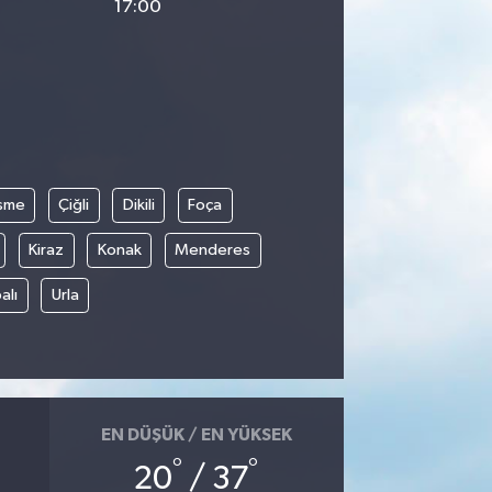
17:00
şme
Çiğli
Dikili
Foça
Kiraz
Konak
Menderes
alı
Urla
EN DÜŞÜK / EN YÜKSEK
°
°
20
/ 37