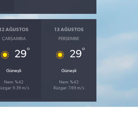
12 AĞUSTOS
13 AĞUSTOS
ÇARŞAMBA
PERŞEMBE
°
°
29
29
Güneşli
Güneşli
Nem: %42
Nem: %43
Rüzgar: 9.39 m/s
Rüzgar: 7.69 m/s