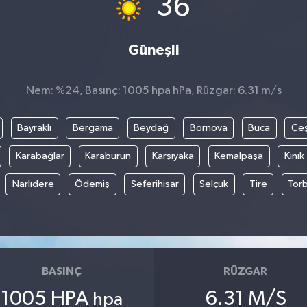
36
Güneşli
Nem: %24, Basınç: 1005 hpa hPa, Rüzgar: 6.31 m/s
Bayraklı
Bergama
Beydağ
Bornova
Buca
Çe
Karabağlar
Karaburun
Karşıyaka
Kemalpaşa
Kınık
Narlıdere
Ödemiş
Seferihisar
Selçuk
Tire
Torb
BASINÇ
RÜZGAR
1005 HPA
6.31 M/S
hpa