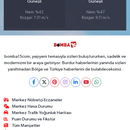
Güneşli
Güneşli
Nem: %42
Nem: %47
Rüzgar: 7.31 m/s
Rüzgar: 9.11 m/s
bomba15com, yepyeni temasıyla sizleri buluştururken, sadelik ve
modernizmi bir araya getiriyor. Burdur haberlerinin yanında sizleri
yanıltmadan Bölge ve Türkiye haberlerini de bulabileceksiniz.
Merkez Nöbetçi Eczaneler
Merkez Hava Durumu
Merkez Trafik Yoğunluk Haritası
Puan Durumu ve Fikstür
Tüm Manşetler