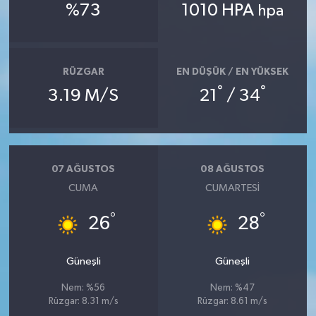
%73
1010 HPA
hpa
RÜZGAR
EN DÜŞÜK / EN YÜKSEK
°
°
3.19 M/S
21
/ 34
07 AĞUSTOS
08 AĞUSTOS
CUMA
CUMARTESI
°
°
26
28
Güneşli
Güneşli
Nem: %56
Nem: %47
Rüzgar: 8.31 m/s
Rüzgar: 8.61 m/s