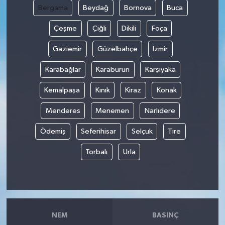
Bergama
Beydağ
Bornova
Buca
Çeşme
Çiğli
Dikili
Foça
Gaziemir
Güzelbahçe
İzmir
Karabağlar
Karaburun
Karşıyaka
Kemalpaşa
Kınık
Kiraz
Konak
Menderes
Menemen
Narlıdere
Ödemiş
Seferihisar
Selçuk
Tire
Torbalı
Urla
NEM
BASINÇ