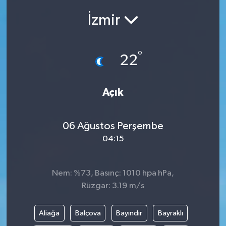
İzmir
Siyasetçi
Spor
°
22
Tebrik
Açık
Türkiye
06 Ağustos Perşembe
04:15
Nem: %73, Basınç: 1010 hpa hPa,
Rüzgar: 3.19 m/s
Aliağa
Balçova
Bayındır
Bayraklı