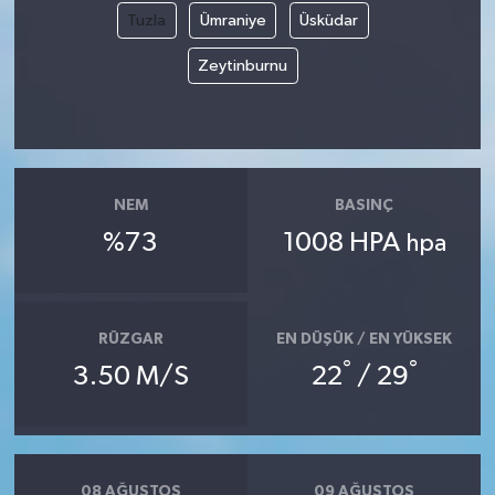
Tuzla
Ümraniye
Üsküdar
Zeytinburnu
NEM
BASINÇ
%73
1008 HPA
hpa
RÜZGAR
EN DÜŞÜK / EN YÜKSEK
°
°
3.50 M/S
22
/ 29
08 AĞUSTOS
09 AĞUSTOS