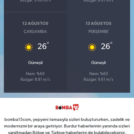
Rüzgar: 9.00 m/s
Rüzgar: 8.61 m/s
12 AĞUSTOS
13 AĞUSTOS
ÇARŞAMBA
PERŞEMBE
°
°
26
26
Güneşli
Güneşli
Nem: %69
Nem: %65
Rüzgar: 8.81 m/s
Rüzgar: 9.61 m/s
bomba15com, yepyeni temasıyla sizleri buluştururken, sadelik ve
modernizmi bir araya getiriyor. Burdur haberlerinin yanında sizleri
yanıltmadan Bölge ve Türkiye haberlerini de bulabileceksiniz.