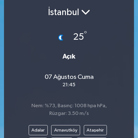
İstanbul
Siyasetçi
Spor
°
25
Tebrik
Açık
Türkiye
07 Ağustos Cuma
21:45
Nem: %73, Basınç: 1008 hpa hPa,
Rüzgar: 3.50 m/s
Adalar
Arnavutköy
Ataşehir