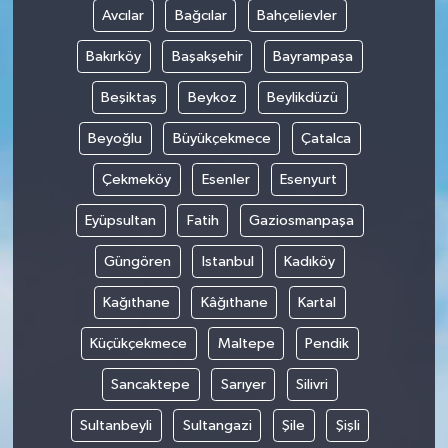
Avcılar
Bağcılar
Bahçelievler
Bakırköy
Başakşehir
Bayrampaşa
Beşiktaş
Beykoz
Beylikdüzü
Beyoğlu
Büyükçekmece
Çatalca
Çekmeköy
Esenler
Esenyurt
Eyüpsultan
Fatih
Gaziosmanpaşa
Güngören
Istanbul
Kadıköy
Kağıthane
Kâğıthane
Kartal
Küçükçekmece
Maltepe
Pendik
Sancaktepe
Sarıyer
Silivri
Sultanbeyli
Sultangazi
Şile
Şişli