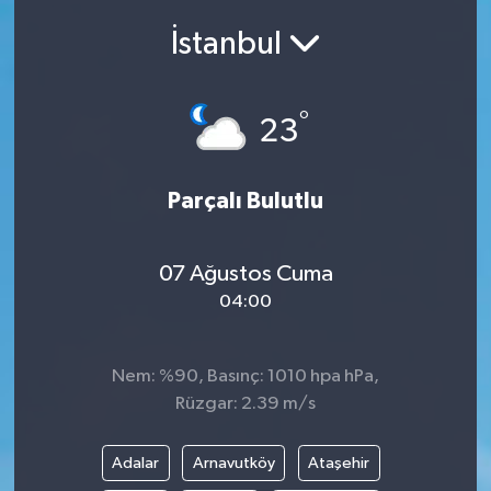
İstanbul
Siyasetçi
Spor
°
23
Tebrik
Parçalı Bulutlu
Türkiye
07 Ağustos Cuma
04:00
Nem: %90, Basınç: 1010 hpa hPa,
Rüzgar: 2.39 m/s
Adalar
Arnavutköy
Ataşehir