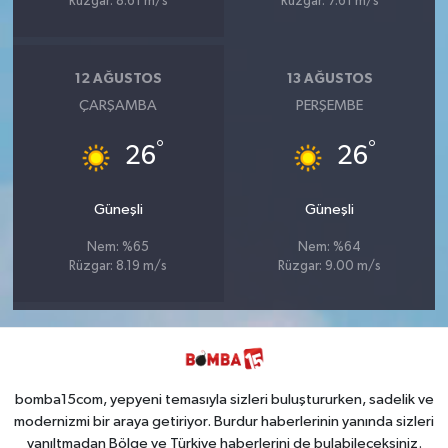
Rüzgar: 8.61 m/s
Rüzgar: 7.61 m/s
12 AĞUSTOS
13 AĞUSTOS
ÇARŞAMBA
PERŞEMBE
°
°
26
26
Güneşli
Güneşli
Nem: %65
Nem: %64
Rüzgar: 8.19 m/s
Rüzgar: 9.00 m/s
bomba15com, yepyeni temasıyla sizleri buluştururken, sadelik ve
modernizmi bir araya getiriyor. Burdur haberlerinin yanında sizleri
yanıltmadan Bölge ve Türkiye haberlerini de bulabileceksiniz.