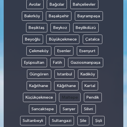
Avcılar
Bağcılar
Bahçelievler
Bakırköy
Başakşehir
Bayrampaşa
Beşiktaş
Beykoz
Beylikdüzü
Beyoğlu
Büyükçekmece
Çatalca
Çekmeköy
Esenler
Esenyurt
Eyüpsultan
Fatih
Gaziosmanpaşa
Güngören
Istanbul
Kadıköy
Kağıthane
Kâğıthane
Kartal
Küçükçekmece
Maltepe
Pendik
Sancaktepe
Sarıyer
Silivri
Sultanbeyli
Sultangazi
Şile
Şişli