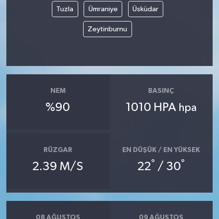
Tuzla
Ümraniye
Üsküdar
Zeytinburnu
NEM
BASINÇ
%90
1010 HPA
hpa
RÜZGAR
EN DÜŞÜK / EN YÜKSEK
°
°
2.39 M/S
22
/ 30
08 AĞUSTOS
09 AĞUSTOS