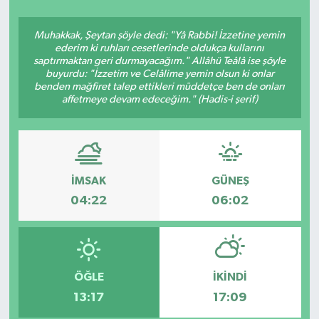
Siyasetçi
Muhakkak, Şeytan şöyle dedi: "Yâ Rabbi! İzzetine yemin
ederim ki ruhları cesetlerinde oldukça kullarını
Spor
saptırmaktan geri durmayacağım." Allâhü Teâlâ ise şöyle
buyurdu: "İzzetim ve Celâlime yemin olsun ki onlar
benden mağfiret talep ettikleri müddetçe ben de onları
Tebrik
affetmeye devam edeceğim." (Hadis-i şerif)
Türkiye
İMSAK
GÜNEŞ
04:22
06:02
ÖĞLE
İKINDI
13:17
17:09