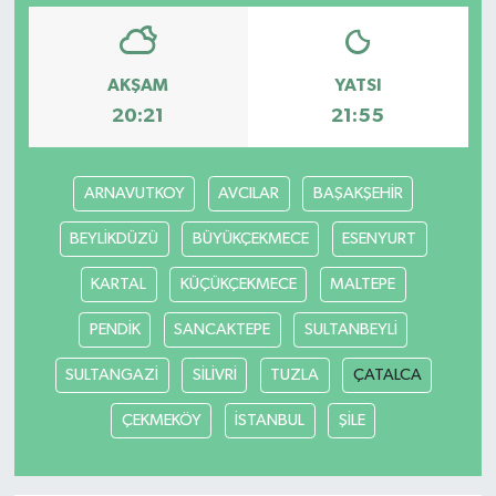
AKŞAM
YATSI
20:21
21:55
ARNAVUTKOY
AVCILAR
BAŞAKŞEHİR
BEYLİKDÜZÜ
BÜYÜKÇEKMECE
ESENYURT
KARTAL
KÜÇÜKÇEKMECE
MALTEPE
PENDİK
SANCAKTEPE
SULTANBEYLİ
SULTANGAZİ
SİLİVRİ
TUZLA
ÇATALCA
ÇEKMEKÖY
İSTANBUL
ŞİLE