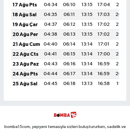
17 Ağu Pts
04:34
06:10
13:15
17:04
20:10
18 Ağu Sal
04:35
06:11
13:15
17:03
20:09
19 Ağu Çar
04:37
06:12
13:15
17:02
20:08
20 Ağu Per
04:38
06:13
13:15
17:02
20:06
21 Ağu Cum
04:40
06:14
13:14
17:01
20:05
22 Ağu Cts
04:41
06:15
13:14
17:00
20:03
23 Ağu Paz
04:43
06:16
13:14
16:59
20:02
24 Ağu Pts
04:44
06:17
13:14
16:59
20:00
25 Ağu Sal
04:45
06:18
13:13
16:58
19:58
bomba15com, yepyeni temasıyla sizleri buluştururken, sadelik ve