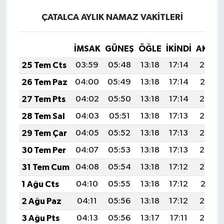
ÇATALCA AYLIK NAMAZ VAKITLERI
İMSAK
GÜNEŞ
ÖĞLE
İKINDI
AKŞA
25 Tem Cts
03:59
05:48
13:18
17:14
20:38
26 Tem Paz
04:00
05:49
13:18
17:14
20:37
27 Tem Pts
04:02
05:50
13:18
17:14
20:36
28 Tem Sal
04:03
05:51
13:18
17:13
20:35
29 Tem Çar
04:05
05:52
13:18
17:13
20:34
30 Tem Per
04:07
05:53
13:18
17:13
20:33
31 Tem Cum
04:08
05:54
13:18
17:12
20:32
1 Ağu Cts
04:10
05:55
13:18
17:12
20:31
2 Ağu Paz
04:11
05:56
13:18
17:12
20:30
3 Ağu Pts
04:13
05:56
13:17
17:11
20:28