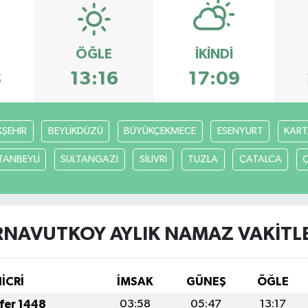
ÖĞLE
İKINDI
8
13:16
17:09
ŞEHİR
BEYLİKDÜZÜ
BÜYÜKÇEKMECE
ESENYURT
KART
TANBEYLİ
SULTANGAZİ
SİLİVRİ
TUZLA
ÇATALCA
RNAVUTKOY AYLIK NAMAZ VAKITLE
HİCRİ
İMSAK
GÜNEŞ
ÖĞLE
afer 1448
03:58
05:47
13:17