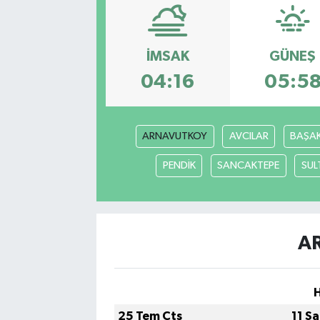
Siyasetçi
İMSAK
GÜNEŞ
Spor
04:16
05:5
Tebrik
Türkiye
ARNAVUTKOY
AVCILAR
BAŞAK
PENDİK
SANCAKTEPE
SUL
A
25 Tem Cts
11 S