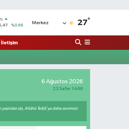
°
IN
27
Merkez
5,47
%0.66
R
71
%0.05
İletişim
36
%0.18
İN
34
%0.22
ALTIN
23
%0.39
00
6 Ağustos 2026
3
%0
23 Safer 1448
yaşlıdan da, Allâhü Teâlâ'ya daha sevimsiz