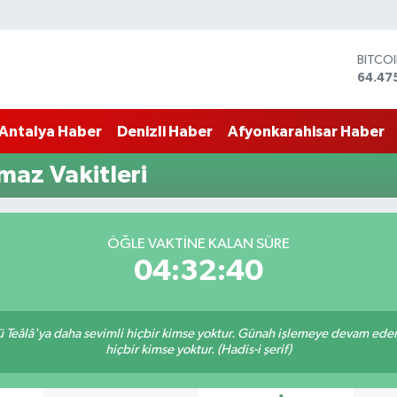
BITCO
64.47
DOLA
47,59
Antalya Haber
Denizli Haber
Afyonkarahisar Haber
EURO
55,13
STERL
maz Vakitleri
64,25
GRAM 
6518.
BİST1
ÖĞLE VAKTINE KALAN SÜRE
13.70
04:32:39
Teâlâ'ya daha sevimli hiçbir kimse yoktur. Günah işlemeye devam eden 
hiçbir kimse yoktur. (Hadis-i şerif)