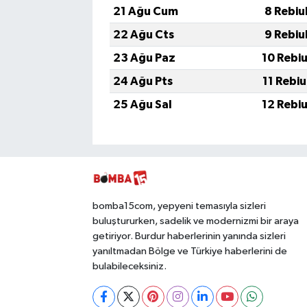
21 Ağu Cum
8 Rebiu
22 Ağu Cts
9 Rebiu
23 Ağu Paz
10 Rebi
24 Ağu Pts
11 Rebi
25 Ağu Sal
12 Rebi
bomba15com, yepyeni temasıyla sizleri
buluştururken, sadelik ve modernizmi bir araya
getiriyor. Burdur haberlerinin yanında sizleri
yanıltmadan Bölge ve Türkiye haberlerini de
bulabileceksiniz.