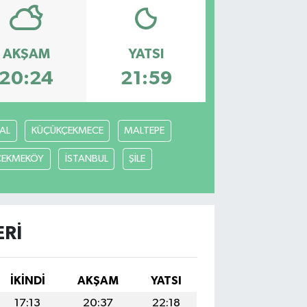
AKŞAM
YATSI
20:24
21:59
AL
KÜÇÜKÇEKMECE
MALTEPE
ÇEKMEKÖY
İSTANBUL
ŞİLE
RI
İKINDI
AKŞAM
YATSI
17:13
20:37
22:18