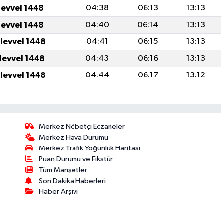
levvel 1448
04:38
06:13
13:13
levvel 1448
04:40
06:14
13:13
ulevvel 1448
04:41
06:15
13:13
ulevvel 1448
04:43
06:16
13:13
ulevvel 1448
04:44
06:17
13:12
Merkez Nöbetçi Eczaneler
Merkez Hava Durumu
Merkez Trafik Yoğunluk Haritası
Puan Durumu ve Fikstür
Tüm Manşetler
Son Dakika Haberleri
Haber Arşivi