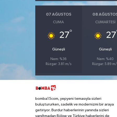
07 AĞUSTOS
08 AĞUSTO
CUMA
CUMARTESI
°
27
27
Güneşli
Güneşli
Nem: %36
Nem: %40
Rüzgar: 3.81 m/s
Rüzgar: 5.89 m/
bomba15com, yepyeni temasıyla sizleri
buluştururken, sadelik ve modernizmi bir araya
getiriyor. Burdur haberlerinin yanında sizleri
yanıltmadan Bölge ve Türkiye haberlerini de