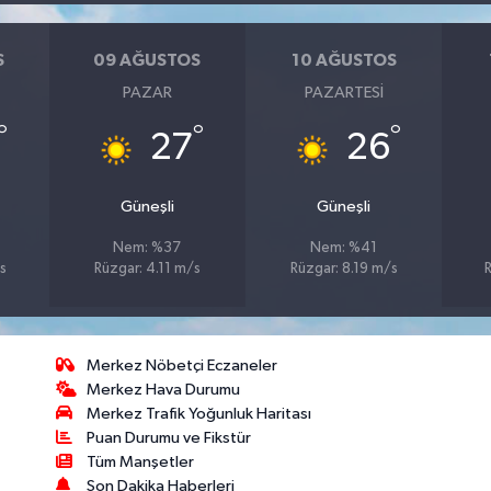
S
09 AĞUSTOS
10 AĞUSTOS
PAZAR
PAZARTESI
°
°
°
27
26
Güneşli
Güneşli
Nem: %37
Nem: %41
s
Rüzgar: 4.11 m/s
Rüzgar: 8.19 m/s
R
Merkez Nöbetçi Eczaneler
Merkez Hava Durumu
Merkez Trafik Yoğunluk Haritası
Puan Durumu ve Fikstür
Tüm Manşetler
Son Dakika Haberleri