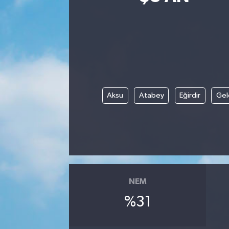
Siyasetçi
Spor
Tebrik
Aksu
Atabey
Eğirdir
Gel
Türkiye
NEM
%31