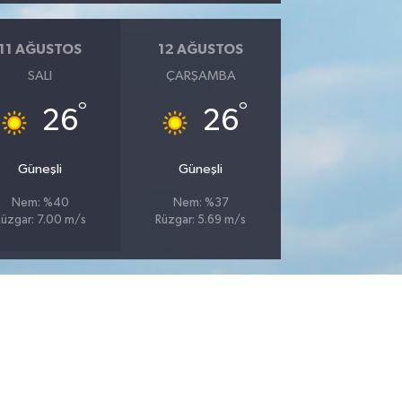
11 AĞUSTOS
12 AĞUSTOS
SALI
ÇARŞAMBA
°
°
26
26
Güneşli
Güneşli
Nem: %40
Nem: %37
üzgar: 7.00 m/s
Rüzgar: 5.69 m/s