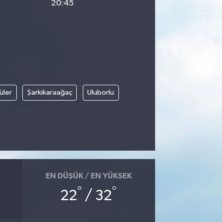
20:45
üler
Şarkikaraağaç
Uluborlu
EN DÜŞÜK / EN YÜKSEK
°
°
22
/ 32