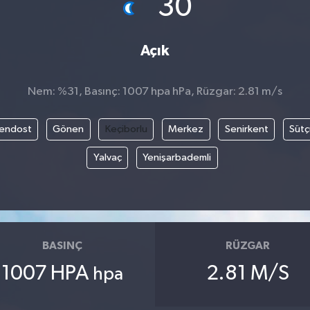
30
Açık
Nem: %31, Basınç: 1007 hpa hPa, Rüzgar: 2.81 m/s
endost
Gönen
Keçiborlu
Merkez
Senirkent
Sütç
Yalvaç
Yenişarbademli
BASINÇ
RÜZGAR
1007 HPA
2.81 M/S
hpa